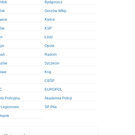
ystok
Bydgoszcz
ńsk
Gorzów Wlkp.
wice
Kielce
ków
KSP
in
Łódź
tyn
Opole
nań
Radom
szów
Szczecin
cław
Kraj
CBŚP
C
EUROPOL
ta Policyjna
Akademia Policji
 Legionowo
SP Piła
łupsk