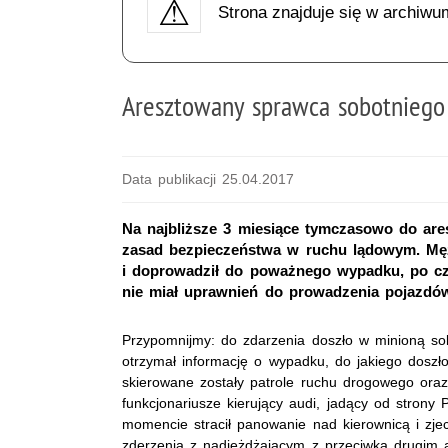
Strona znajduje się w archiwu
Aresztowany sprawca sobotniego
Data publikacji 25.04.2017
Na najbliższe 3 miesiące tymczasowo do ares
zasad bezpieczeństwa w ruchu lądowym. Mę
i doprowadził do poważnego wypadku, po czy
nie miał uprawnień do prowadzenia pojazdó
Przypomnijmy: do zdarzenia doszło w minioną sobo
otrzymał informację o wypadku, do jakiego doszł
skierowane zostały patrole ruchu drogowego oraz z
funkcjonariusze kierujący audi, jadący od stron
momencie stracił panowanie nad kierownicą i zj
zderzenia z nadjeżdżającym z przeciwka drugim au