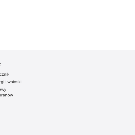
Kradzieże z włamaniem
Kultura
Logistyka, wyposażenie
Materiały wybuchowe
Nagrodzeni policjanci
Napady na banki
Napady na taksówkarzy
t
Napady na tiry
cznik
Nielegalny handel farmaceutykami
gi i wnioski
Nietrzeźwi kierujący
awy
eranów
Nietrzeźwi opiekunowie
Nietrzeźwi pracownicy
Niszczenie mienia
Nowoczesne technologie w pracy Policji
Odpowiedzialność majątkowa Policji