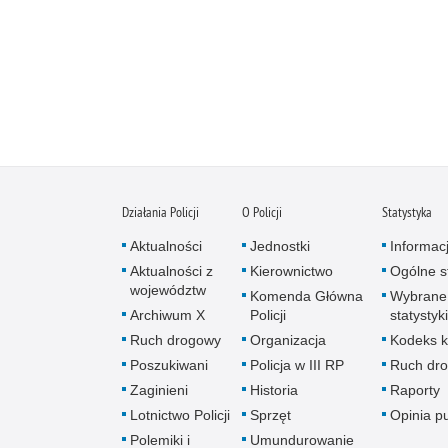
Działania Policji
O Policji
Statystyka
Aktualności
Jednostki
Informac
Aktualności z
Kierownictwo
Ogólne st
województw
Komenda Główna
Wybrane
Archiwum X
Policji
statystyki
Ruch drogowy
Organizacja
Kodeks k
Poszukiwani
Policja w III RP
Ruch dr
Zaginieni
Historia
Raporty
Lotnictwo Policji
Sprzęt
Opinia p
Polemiki i
Umundurowanie