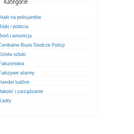
Kategorie
Ataki na policjantów
Bójki i pobicia
Broń i amunicja
Centralne Biuro Śledcze Policji
Dzieła sztuki
Fałszerstwa
Fałszywe alarmy
Handel ludźmi
Jakość i zarządzanie
Kadry
Kobiety w Policji
Korupcja
Kradzież