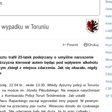
Biał
m.
Gda
Kato
Kra
 wypadku w Toruniu
Lubl
Olsz
Powrót
Drukuj
Poz
Rze
ztu trafił 23-latek podejrzany o umyślne naruszenie
Wro
żczyzna kierował autem będąc pod wpływem alkoholu
KGP
m zbiegł z miejsca zdarzenia. Jak się okazało, nigdy
w.
CBZ
Gaze
tę, 22.04.br., około 13:30. Wtedy dyżurny policji w Toruniu
CSP
o na moście im. Józefa Piłsudskiego. Na miejsce natychmiast
 Komisariatu Policji Toruń Śródmieście. Jak ustalili
SP S
y Placu Rapackiego zaczął wyprzedać inny pojazd. W pewnym
echał na przeciwny pas ruchu. Wówczas doszło do czołowego
di. Siła uderzenia była tak duża, że to auto cofnęło i