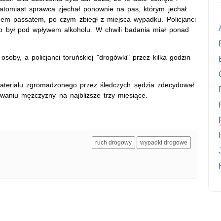
natomiast sprawca zjechał ponownie na pas, którym jechał
enem passatem, po czym zbiegł z miejsca wypadku. Policjanci
ało był pod wpływem alkoholu. W chwili badania miał ponad
oby, a policjanci toruńskiej "drogówki" przez kilka godzin
 materiału zgromadzonego przez śledczych sędzia zdecydował
aniu mężczyzny na najbliższe trzy miesiące.
ruch drogowy
wypadki drogowe