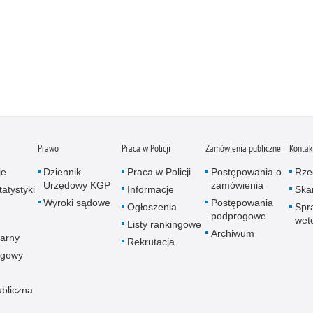
Prawo
Praca w Policji
Zamówienia publiczne
Kontak
je
Dziennik
Praca w Policji
Postępowania o
Rze
Urzędowy KGP
zamówienia
atystyki
Informacje
Skar
Wyroki sądowe
Postępowania
Ogłoszenia
Spr
podprogowe
wet
Listy rankingowe
Archiwum
arny
Rekrutacja
ogowy
ubliczna