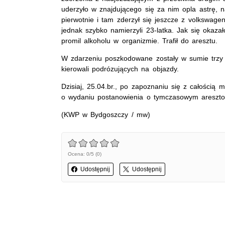
uderzyło w znajdującego się za nim opla astrę, 
pierwotnie i tam zderzył się jeszcze z volkswag
jednak szybko namierzyli 23-latka. Jak się okaz
promil alkoholu w organizmie. Trafił do aresztu.
W zdarzeniu poszkodowane zostały w sumie trzy os
kierowali podrózujących na objazdy.
Dzisiaj, 25.04.br., po zapoznaniu się z całością
o wydaniu postanowienia o tymczasowym aresztow
(KWP w Bydgoszczy / mw)
Ocena: 0/5 (0)
Udostępnij
Udostępnij