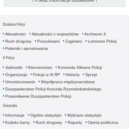
↓ Pokaż informacje dodatkowe ↓
Działania Policji
Aktualności
Aktualności z województw
Archiwum X
Ruch drogowy
Poszukiwani
Zaginieni
Lotnictwo Policji
Polemiki i sprostowania
O Policji
Jednostki
Kierownictwo
Komenda Główna Policji
Organizacja
Policja w III RP
Historia
Sprzęt
Umundurowanie
Współpraca międzynarodowa
Duszpasterstwo Policji Kościoła Rzymskokatolickiego
Prawosławne Duszpasterstwo Policji
Statystyka
Informacje
Ogólne statystyki
Wybrane statystyki
Kodeks karny
Ruch drogowy
Raporty
Opinia publiczna