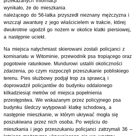
przekazanych informacji
wynikało, że do mieszkania
należącego do 56-latka przyszedł nieznany mężczyzna i
wszczął awanturę z jego właścicielem w trakcie, której
dwukrotnie ugodził go nożem w okolice klatki piersiowej,
a następnie uciekł.
Na miejsca natychmiast skierowani zostali policjanci z
komisariatu w Witominie, przewodnik psa tropiącego oraz
pogotowie ratunkowe. Mundurowi ustalili okoliczności
zdarzenia, po czym rozpoczęli przeszukanie pobliskiego
terenu. Pies służbowy podjął trop za sprawcą i
doprowadził policjantów do budynku oddalonego
kilkadziesiąt metrów od miejsca popełnienia
przestępstwa. We wskazanym przez policyjnego psa
budynku śledczy wytypowali klatkę schodową, a
następnie mieszkanie, w którym ukrywać mogła się
poszukiwana przez nich osoba. Po wejściu do
mieszkania i jego przeszukaniu policjanci zatrzymali 36 –