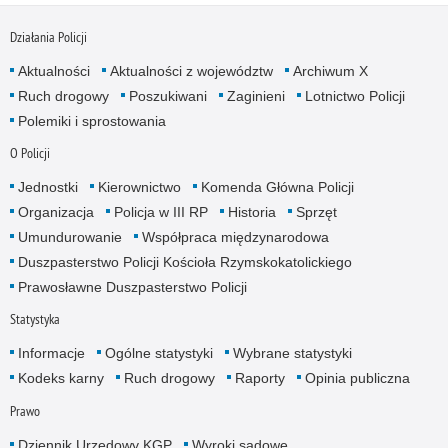
Działania Policji
Aktualności
Aktualności z województw
Archiwum X
Ruch drogowy
Poszukiwani
Zaginieni
Lotnictwo Policji
Polemiki i sprostowania
O Policji
Jednostki
Kierownictwo
Komenda Główna Policji
Organizacja
Policja w III RP
Historia
Sprzęt
Umundurowanie
Współpraca międzynarodowa
Duszpasterstwo Policji Kościoła Rzymskokatolickiego
Prawosławne Duszpasterstwo Policji
Statystyka
Informacje
Ogólne statystyki
Wybrane statystyki
Kodeks karny
Ruch drogowy
Raporty
Opinia publiczna
Prawo
Dziennik Urzędowy KGP
Wyroki sądowe