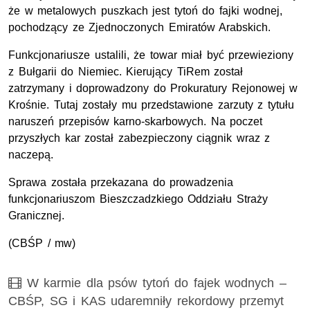
że w metalowych puszkach jest tytoń do fajki wodnej,
pochodzący ze Zjednoczonych Emiratów Arabskich.
Funkcjonariusze ustalili, że towar miał być przewieziony
z Bułgarii do Niemiec. Kierujący TiRem został
zatrzymany i doprowadzony do Prokuratury Rejonowej w
Krośnie. Tutaj zostały mu przedstawione zarzuty z tytułu
naruszeń przepisów karno-skarbowych. Na poczet
przyszłych kar został zabezpieczony ciągnik wraz z
naczepą.
Sprawa została przekazana do prowadzenia
funkcjonariuszom Bieszczadzkiego Oddziału Straży
Granicznej.
(CBŚP / mw)
Film
W karmie dla psów tytoń do fajek wodnych –
CBŚP, SG i KAS udaremniły rekordowy przemyt