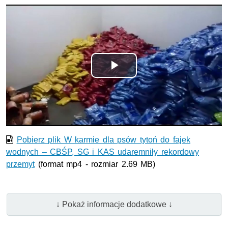
Odtwórz
wideo
Pobierz plik W karmie dla psów tytoń do fajek
wodnych – CBŚP, SG i KAS udaremniły rekordowy
przemyt
(format mp4 - rozmiar 2.69 MB)
↓ Pokaż informacje dodatkowe ↓