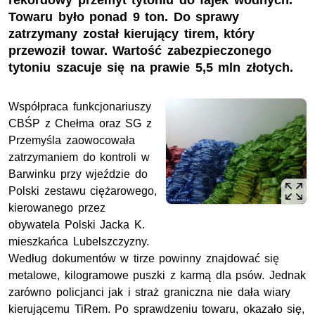
rekordowy przemyt tytoniu do fajek wodnych.
Towaru było ponad 9 ton. Do sprawy
zatrzymany został kierujący tirem, który
przewoził towar. Wartość zabezpieczonego
tytoniu szacuje się na prawie 5,5 mln złotych.
Współpraca funkcjonariuszy
CBŚP z Chełma oraz SG z
Przemyśla zaowocowała
zatrzymaniem do kontroli w
Barwinku przy wjeździe do
Polski zestawu ciężarowego,
kierowanego przez
obywatela Polski Jacka K.
mieszkańca Lubelszczyzny.
Według dokumentów w tirze powinny znajdować się
metalowe, kilogramowe puszki z karmą dla psów. Jednak
zarówno policjanci jak i straż graniczna nie dała wiary
kierującemu TiRem. Po sprawdzeniu towaru, okazało się,