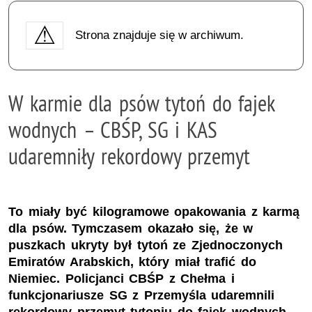
Strona znajduje się w archiwum.
W karmie dla psów tytoń do fajek
wodnych – CBŚP, SG i KAS
udaremniły rekordowy przemyt
To miały być kilogramowe opakowania z karmą
dla psów. Tymczasem okazało się, że w
puszkach ukryty był tytoń ze Zjednoczonych
Emiratów Arabskich, który miał trafić do
Niemiec. Policjanci CBŚP z Chełma i
funkcjonariusze SG z Przemyśla udaremnili