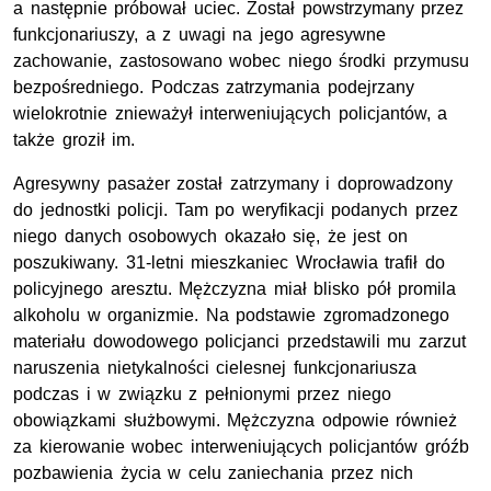
a następnie próbował uciec. Został powstrzymany przez
funkcjonariuszy, a z uwagi na jego agresywne
zachowanie, zastosowano wobec niego środki przymusu
bezpośredniego. Podczas zatrzymania podejrzany
wielokrotnie znieważył interweniujących policjantów, a
także groził im.
Agresywny pasażer został zatrzymany i doprowadzony
do jednostki policji. Tam po weryfikacji podanych przez
niego danych osobowych okazało się, że jest on
poszukiwany. 31-letni mieszkaniec Wrocławia trafił do
policyjnego aresztu. Mężczyzna miał blisko pół promila
alkoholu w organizmie. Na podstawie zgromadzonego
materiału dowodowego policjanci przedstawili mu zarzut
naruszenia nietykalności cielesnej funkcjonariusza
podczas i w związku z pełnionymi przez niego
obowiązkami służbowymi. Mężczyzna odpowie również
za kierowanie wobec interweniujących policjantów gróźb
pozbawienia życia w celu zaniechania przez nich