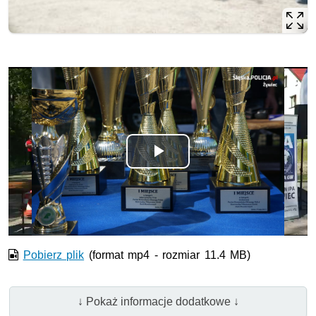
Opis filmu: Półmaraton Górski o Puchar Komendanta Główn
Odtwórz
wideo
Pobierz plik
(format mp4 - rozmiar 11.4 MB)
↓ Pokaż informacje dodatkowe ↓