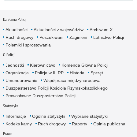
Działania Policji
Aktualności
Aktualności z województw
Archiwum X
Ruch drogowy
Poszukiwani
Zaginieni
Lotnictwo Policji
Polemiki i sprostowania
O Policji
Jednostki
Kierownictwo
Komenda Główna Policji
Organizacja
Policja w III RP
Historia
Sprzęt
Umundurowanie
Współpraca międzynarodowa
Duszpasterstwo Policji Kościoła Rzymskokatolickiego
Prawosławne Duszpasterstwo Policji
Statystyka
Informacje
Ogólne statystyki
Wybrane statystyki
Kodeks karny
Ruch drogowy
Raporty
Opinia publiczna
Prawo