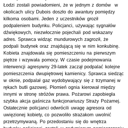
Łodzi zostali powiadomieni, że w jednym z domów w
okolicach ulicy Dubois doszło do awantury pomiędzy
kilkoma osobami. Jeden z uczestników groził
podpaleniem budynku. Policjanci, używając sygnałów
dźwiękowych, niezwłocznie pojechali pod wskazany
adres. Sprawca widząc mundurowych zagroził, że
podpali budynek oraz znajdującą się w nim konkubinę.
Kobieta znajdowała się pomieszczeniu na pierwszym
piętrze i wzywała pomocy. W czasie podejmowania
interwencji agresywny 29-latek zaczął podpalać kolejne
pomieszczenia dwupiętrowej kamienicy. Sprawca siedząc
w oknie, podpalał gaz wydobywający się z trzymanej w
rękach butli gazowej. Płomień ognia kierował między
innymi w stronę stróżów prawa. Pożarowi zapobiegła
szybka akcja gaśnicza funkcjonariuszy Straży Pożarnej.
Ostatecznie policjanci odwrócili uwagę agresora od
uwięzionej kobiety, co pozwoliło strażakom uwolnić
przetrzymywaną. Po przedostaniu się do wnętrza