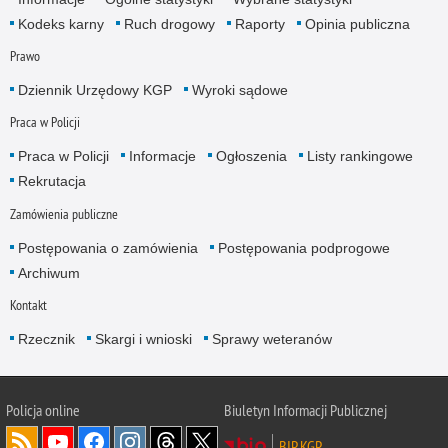
Kodeks karny
Ruch drogowy
Raporty
Opinia publiczna
Prawo
Dziennik Urzędowy KGP
Wyroki sądowe
Praca w Policji
Praca w Policji
Informacje
Ogłoszenia
Listy rankingowe
Rekrutacja
Zamówienia publiczne
Postępowania o zamówienia
Postępowania podprogowe
Archiwum
Kontakt
Rzecznik
Skargi i wnioski
Sprawy weteranów
Policja
online
Biuletyn Informacji Publicznej
BIP KGP