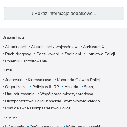
↓ Pokaż informacje dodatkowe ↓
Działania Policji
Aktualności
Aktualności z województw
Archiwum X
Ruch drogowy
Poszukiwani
Zaginieni
Lotnictwo Policji
Polemiki i sprostowania
O Policji
Jednostki
Kierownictwo
Komenda Główna Policji
Organizacja
Policja w III RP
Historia
Sprzęt
Umundurowanie
Współpraca międzynarodowa
Duszpasterstwo Policji Kościoła Rzymskokatolickiego
Prawosławne Duszpasterstwo Policji
Statystyka
Informacje
Ogólne statystyki
Wybrane statystyki