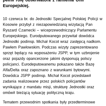
pełnił rolę obserwatora z ramienia Unii
Europejskiej.
10 czerwca br. do Jednostki Specjalnej Polskiej Policji w
Kosowie przybył z niezapowiedzianą wizytacją Pan
Ryszard Czarnecki – wiceprzewodniczący Parlamentu
Europejskiego. Eurodputowanego przywitał dowódca
Jednostki podinsp. Michał Kocot wraz zastępcą nadkom.
Pawłem Pawłowskim. Podczas wizyty zaprezentowano
sprzęt będący na wyposażeniu JSPP, w tym uzbrojenie
oraz pojazdy opancerzone jakimi dysponują polscy
policjanci. Eurodeputowanemu pokazano także Bazę
Alfa/Delta oraz zapoznano z warunkami bytowymi.
Dowódca JSPP podinsp. Michał Kocot przedstawił
zadania realizowane przez polskich policjantów
wynikające z mandatu misji, strukturę Jednostki oraz
omówił bieżącą sytuację polityczną kraju.
Tematem przewodnim spotkania były przedterminowe