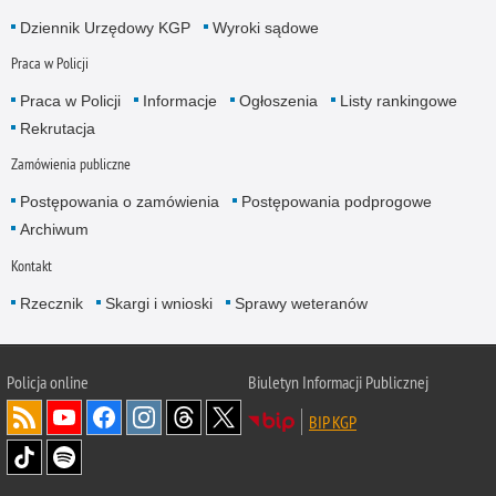
Dziennik Urzędowy KGP
Wyroki sądowe
Praca w Policji
Praca w Policji
Informacje
Ogłoszenia
Listy rankingowe
Rekrutacja
Zamówienia publiczne
Postępowania o zamówienia
Postępowania podprogowe
Archiwum
Kontakt
Rzecznik
Skargi i wnioski
Sprawy weteranów
Policja
online
Biuletyn Informacji Publicznej
BIP KGP