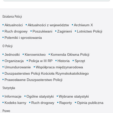
Działania Policji
Aktualności
Aktualności z województw
Archiwum X
Ruch drogowy
Poszukiwani
Zaginieni
Lotnictwo Policji
Polemiki i sprostowania
O Policji
Jednostki
Kierownictwo
Komenda Główna Policji
Organizacja
Policja w III RP
Historia
Sprzęt
Umundurowanie
Współpraca międzynarodowa
Duszpasterstwo Policji Kościoła Rzymskokatolickiego
Prawosławne Duszpasterstwo Policji
Statystyka
Informacje
Ogólne statystyki
Wybrane statystyki
Kodeks karny
Ruch drogowy
Raporty
Opinia publiczna
Prawo