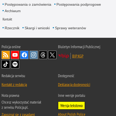
Postępowania o zamówienia
Postępowania podprogowe
Archiwum
Kontakt
Rzecznik
Skargi i wnioski
Sprawy weteranów
Policja
online
Biuletyn Informacji Publicznej
BIP KGP
Redakcja serwisu
Dostępność
Kontakt z redakcją
Deklaracja dostępności
Nota prawna
Inne wersje portalu
Chcesz wykorzystać materiał
Wersja tekstowa
z serwisu Policja.pl.
About Polish Police
Zapoznaj się z zasadami