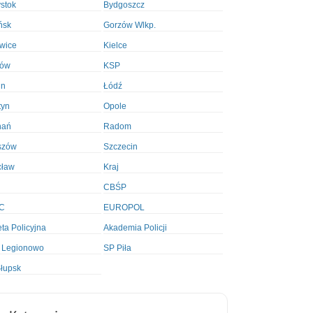
ystok
Bydgoszcz
ńsk
Gorzów Wlkp.
wice
Kielce
ków
KSP
in
Łódź
tyn
Opole
nań
Radom
szów
Szczecin
cław
Kraj
CBŚP
C
EUROPOL
ta Policyjna
Akademia Policji
 Legionowo
SP Piła
łupsk