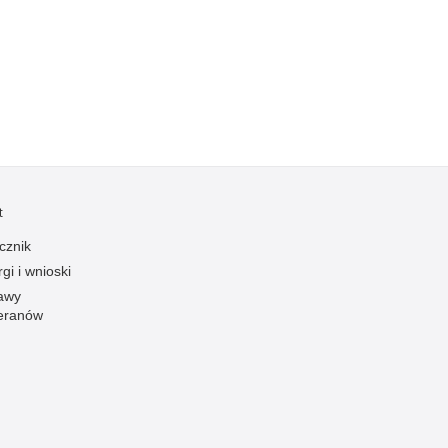
Kradzieże z włamaniem
Kultura
Logistyka, wyposażenie
Materiały wybuchowe
Nagrodzeni policjanci
Napady na banki
Napady na taksówkarzy
t
Napady na tiry
cznik
Nielegalny handel farmaceutykami
gi i wnioski
Nietrzeźwi kierujący
awy
eranów
Nietrzeźwi opiekunowie
Nietrzeźwi pracownicy
Niszczenie mienia
Nowoczesne technologie w pracy Policji
Odpowiedzialność majątkowa Policji