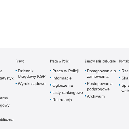
Prawo
Praca w Policji
Zamówienia publiczne
Kontak
je
Dziennik
Praca w Policji
Postępowania o
Rze
Urzędowy KGP
zamówienia
atystyki
Informacje
Skar
Wyroki sądowe
Postępowania
Ogłoszenia
Spr
podprogowe
wet
Listy rankingowe
Archiwum
arny
Rekrutacja
ogowy
ubliczna