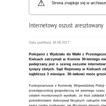
Strona znajduje się w archiwu
Internetowy oszust aresztowany
Data publikacji 26.06.2017
Policjanci z Wydziału do Walki z Przestępc
Kielcach zatrzymali w Koninie 30-letniego 
podejrzany jest o szereg oszustw internetow
tysięcy złotych. Sąd Rejonowy w Kielcach 
najbliższe 3 miesiące. 30–latkowi może grozi
Funkcjonariusze z Komendy Wojewódzkiej Policji 
przestępczością gospodarczą od pewnego czasu 
ustaleń mundurowych wynikało, że ktoś zakładał
pośrednictwem dokonywał fikcyjnych zakupów int
sama osoba posługując się fikcyjnymi danymi rów