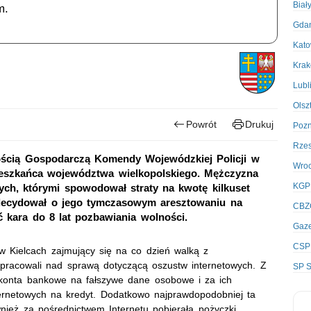
Biał
m.
Gda
Kato
Kra
Lubl
Olsz
Powrót
Drukuj
Poz
Rze
zością Gospodarczą Komendy Wojewódzkiej Policji w
Wro
mieszkańca województwa wielkopolskiego. Mężczyzna
KGP
ych, którymi spowodował straty na kwotę kilkuset
zdecydował o jego tymczasowym aresztowaniu na
CBZ
ć kara do 8 lat pozbawiania wolności.
Gaze
CSP
w Kielcach zajmujący się na co dzień walką z
pracowali nad sprawą dotyczącą oszustw internetowych. Z
SP S
 konta bankowe na fałszywe dane osobowe i za ich
ernetowych na kredyt. Dodatkowo najprawdopodobniej ta
nież za pośrednictwem Internetu pobierała pożyczki.