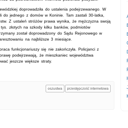
wódzkiej doprowadziła do ustalenia podejrzewanego. W
rli do jednego z domów w Koninie. Tam zastali 30-latka,
ępstw. Z ustaleń stróżów prawa wynika, że mężczyzna swoją
 tys. złotych na szkody kilku banków, podmiotów
atrzymany został doprowadzony do Sądu Rejonowego w
resztowaniu na najbliższe 3 miesiące.
praca funkcjonariuszy się nie zakończyła. Policjanci z
prawę podejrzewają, że mieszkaniec województwa
ować jeszcze większe straty.
oszustwa
przestępczość internetowa