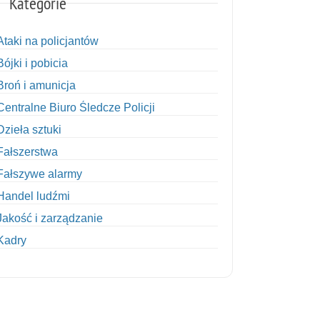
Kategorie
Ataki na policjantów
Bójki i pobicia
Broń i amunicja
Centralne Biuro Śledcze Policji
Dzieła sztuki
Fałszerstwa
Fałszywe alarmy
Handel ludźmi
Jakość i zarządzanie
Kadry
Kobiety w Policji
Korupcja
Kradzież