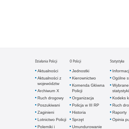
Działania Policji
O Policji
Statystyka
Aktualności
Jednostki
Informac
Aktualności z
Kierownictwo
Ogólne st
województw
Komenda Główna
Wybrane
Archiwum X
Policji
statystyki
Ruch drogowy
Organizacja
Kodeks k
Poszukiwani
Policja w III RP
Ruch dr
Zaginieni
Historia
Raporty
Lotnictwo Policji
Sprzęt
Opinia p
Polemiki i
Umundurowanie