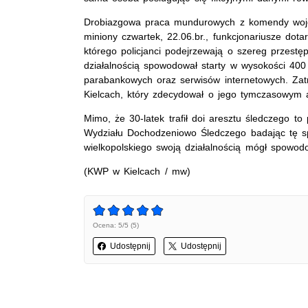
Drobiazgowa praca mundurowych z komendy woje
miniony czwartek, 22.06.br., funkcjonariusze dota
którego policjanci podejrzewają o szereg przest
działalnością spowodował starty w wysokości 400
parabankowych oraz serwisów internetowych. Z
Kielcach, który zdecydował o jego tymczasowym a
Mimo, że 30-latek trafił doi aresztu śledczego to 
Wydziału Dochodzeniowo Śledczego badając tę s
wielkopolskiego swoją działalnością mógł spowod
(KWP w Kielcach / mw)
Ocena: 5/5 (5)
Udostępnij
Udostępnij