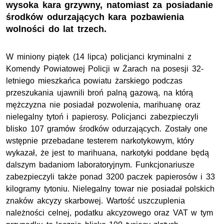
wysoka kara grzywny, natomiast za posiadanie
środków odurzających kara pozbawienia
wolności do lat trzech.
W miniony piątek (14 lipca) policjanci kryminalni z
Komendy Powiatowej Policji w Żarach na posesji 32-
letniego mieszkańca powiatu żarskiego podczas
przeszukania ujawnili broń palną gazową, na którą
mężczyzna nie posiadał pozwolenia, marihuanę oraz
nielegalny tytoń i papierosy. Policjanci zabezpieczyli
blisko 107 gramów środków odurzających. Zostały one
wstępnie przebadane testerem narkotykowym, który
wykazał, że jest to marihuana, narkotyki poddane będą
dalszym badaniom laboratoryjnym. Funkcjonariusze
zabezpieczyli także ponad 3200 paczek papierosów i 33
kilogramy tytoniu. Nielegalny towar nie posiadał polskich
znaków akcyzy skarbowej. Wartość uszczuplenia
należności celnej, podatku akcyzowego oraz VAT w tym