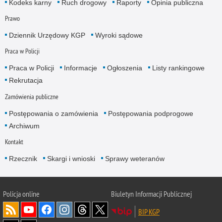
Kodeks karny
Ruch drogowy
Raporty
Opinia publiczna
Prawo
Dziennik Urzędowy KGP
Wyroki sądowe
Praca w Policji
Praca w Policji
Informacje
Ogłoszenia
Listy rankingowe
Rekrutacja
Zamówienia publiczne
Postępowania o zamówienia
Postępowania podprogowe
Archiwum
Kontakt
Rzecznik
Skargi i wnioski
Sprawy weteranów
Policja
online
Biuletyn Informacji Publicznej
BIP KGP