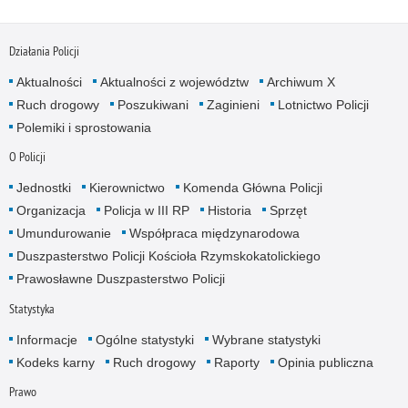
Działania Policji
Aktualności
Aktualności z województw
Archiwum X
Ruch drogowy
Poszukiwani
Zaginieni
Lotnictwo Policji
Polemiki i sprostowania
O Policji
Jednostki
Kierownictwo
Komenda Główna Policji
Organizacja
Policja w III RP
Historia
Sprzęt
Umundurowanie
Współpraca międzynarodowa
Duszpasterstwo Policji Kościoła Rzymskokatolickiego
Prawosławne Duszpasterstwo Policji
Statystyka
Informacje
Ogólne statystyki
Wybrane statystyki
Kodeks karny
Ruch drogowy
Raporty
Opinia publiczna
Prawo