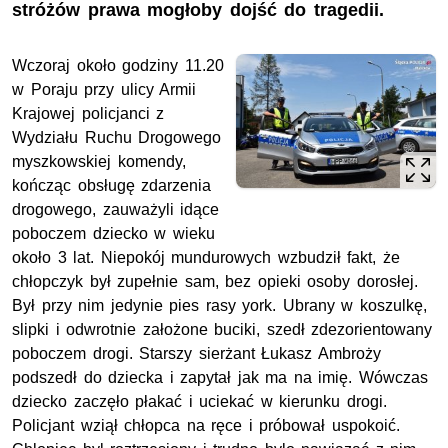
stróżów prawa mogłoby dojść do tragedii.
Wczoraj około godziny 11.20
w Poraju przy ulicy Armii
Krajowej policjanci z
Wydziału Ruchu Drogowego
myszkowskiej komendy,
kończąc obsługę zdarzenia
drogowego, zauważyli idące
poboczem dziecko w wieku
około 3 lat. Niepokój mundurowych wzbudził fakt, że
chłopczyk był zupełnie sam, bez opieki osoby dorosłej.
Był przy nim jedynie pies rasy york. Ubrany w koszulkę,
slipki i odwrotnie założone buciki, szedł zdezorientowany
poboczem drogi. Starszy sierżant Łukasz Ambroży
podszedł do dziecka i zapytał jak ma na imię. Wówczas
dziecko zaczęło płakać i uciekać w kierunku drogi.
Policjant wziął chłopca na ręce i próbował uspokoić.