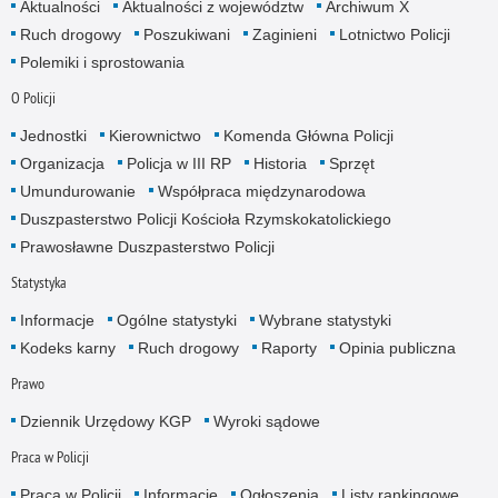
Aktualności
Aktualności z województw
Archiwum X
Ruch drogowy
Poszukiwani
Zaginieni
Lotnictwo Policji
Polemiki i sprostowania
O Policji
Jednostki
Kierownictwo
Komenda Główna Policji
Organizacja
Policja w III RP
Historia
Sprzęt
Umundurowanie
Współpraca międzynarodowa
Duszpasterstwo Policji Kościoła Rzymskokatolickiego
Prawosławne Duszpasterstwo Policji
Statystyka
Informacje
Ogólne statystyki
Wybrane statystyki
Kodeks karny
Ruch drogowy
Raporty
Opinia publiczna
Prawo
Dziennik Urzędowy KGP
Wyroki sądowe
Praca w Policji
Praca w Policji
Informacje
Ogłoszenia
Listy rankingowe