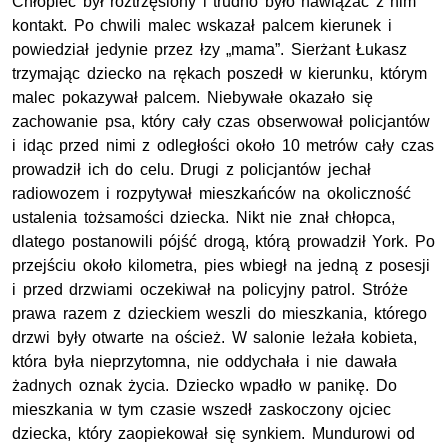
Chłopiec był roztrzęsiony i trudno było nawiązać z nim
kontakt. Po chwili malec wskazał palcem kierunek i
powiedział jedynie przez łzy „mama”. Sierżant Łukasz
trzymając dziecko na rękach poszedł w kierunku, którym
malec pokazywał palcem. Niebywałe okazało się
zachowanie psa, który cały czas obserwował policjantów
i idąc przed nimi z odległości około 10 metrów cały czas
prowadził ich do celu. Drugi z policjantów jechał
radiowozem i rozpytywał mieszkańców na okoliczność
ustalenia tożsamości dziecka. Nikt nie znał chłopca,
dlatego postanowili pójść drogą, którą prowadził York. Po
przejściu około kilometra, pies wbiegł na jedną z posesji
i przed drzwiami oczekiwał na policyjny patrol. Stróże
prawa razem z dzieckiem weszli do mieszkania, którego
drzwi były otwarte na oścież. W salonie leżała kobieta,
która była nieprzytomna, nie oddychała i nie dawała
żadnych oznak życia. Dziecko wpadło w panikę. Do
mieszkania w tym czasie wszedł zaskoczony ojciec
dziecka, który zaopiekował się synkiem. Mundurowi od