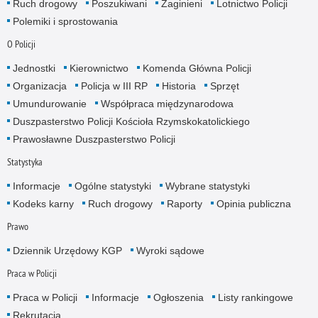
Ruch drogowy
Poszukiwani
Zaginieni
Lotnictwo Policji
Polemiki i sprostowania
O Policji
Jednostki
Kierownictwo
Komenda Główna Policji
Organizacja
Policja w III RP
Historia
Sprzęt
Umundurowanie
Współpraca międzynarodowa
Duszpasterstwo Policji Kościoła Rzymskokatolickiego
Prawosławne Duszpasterstwo Policji
Statystyka
Informacje
Ogólne statystyki
Wybrane statystyki
Kodeks karny
Ruch drogowy
Raporty
Opinia publiczna
Prawo
Dziennik Urzędowy KGP
Wyroki sądowe
Praca w Policji
Praca w Policji
Informacje
Ogłoszenia
Listy rankingowe
Rekrutacja