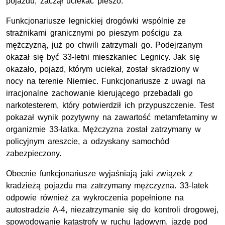
pojazdu, zaczął uciekać pieszo.
Funkcjonariusze legnickiej drogówki wspólnie ze
strażnikami granicznymi po pieszym pościgu za
mężczyzną, już po chwili zatrzymali go. Podejrzanym
okazał się być 33-letni mieszkaniec Legnicy. Jak się
okazało, pojazd, którym uciekał, został skradziony w
nocy na terenie Niemiec. Funkcjonariusze z uwagi na
irracjonalne zachowanie kierującego przebadali go
narkotesterem, który potwierdził ich przypuszczenie. Test
pokazał wynik pozytywny na zawartość metamfetaminy w
organizmie 33-latka. Mężczyzna został zatrzymany w
policyjnym areszcie, a odzyskany samochód
zabezpieczony.
Obecnie funkcjonariusze wyjaśniają jaki związek z
kradzieżą pojazdu ma zatrzymany mężczyzna. 33-latek
odpowie również za wykroczenia popełnione na
autostradzie A-4, niezatrzymanie się do kontroli drogowej,
spowodowanie katastrofy w ruchu lądowym, jazdę pod