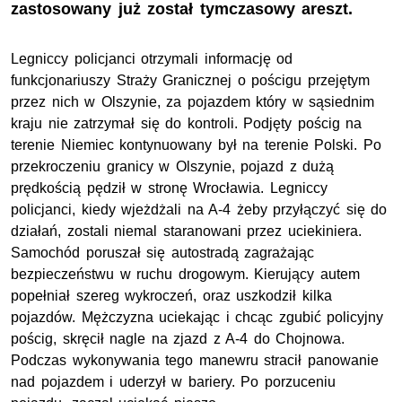
zastosowany już został tymczasowy areszt.
Legniccy policjanci otrzymali informację od
funkcjonariuszy Straży Granicznej o pościgu przejętym
przez nich w Olszynie, za pojazdem który w sąsiednim
kraju nie zatrzymał się do kontroli. Podjęty pościg na
terenie Niemiec kontynuowany był na terenie Polski. Po
przekroczeniu granicy w Olszynie, pojazd z dużą
prędkością pędził w stronę Wrocławia. Legniccy
policjanci, kiedy wjeżdżali na A-4 żeby przyłączyć się do
działań, zostali niemal staranowani przez uciekiniera.
Samochód poruszał się autostradą zagrażając
bezpieczeństwu w ruchu drogowym. Kierujący autem
popełniał szereg wykroczeń, oraz uszkodził kilka
pojazdów. Mężczyzna uciekając i chcąc zgubić policyjny
pościg, skręcił nagle na zjazd z A-4 do Chojnowa.
Podczas wykonywania tego manewru stracił panowanie
nad pojazdem i uderzył w bariery. Po porzuceniu