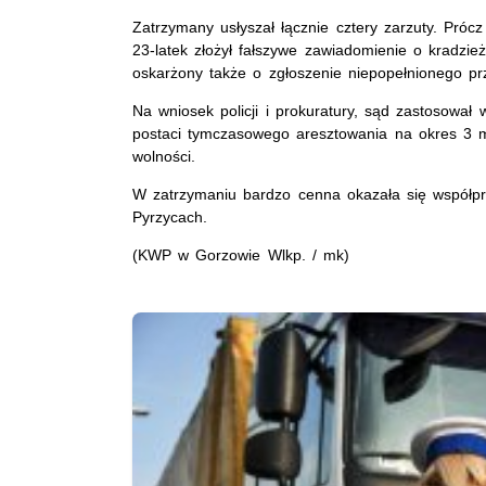
Zatrzymany usłyszał łącznie cztery zarzuty. Próc
23-latek złożył fałszywe zawiadomienie o kradz
oskarżony także o zgłoszenie niepopełnionego pr
Na wniosek policji i prokuratury, sąd zastosow
postaci tymczasowego aresztowania na okres 3 m
wolności.
W zatrzymaniu bardzo cenna okazała się współpr
Pyrzycach.
(KWP w Gorzowie Wlkp. / mk)