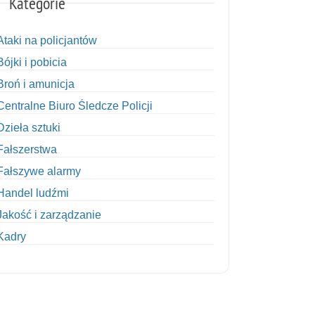
Kategorie
Ataki na policjantów
Bójki i pobicia
Broń i amunicja
Centralne Biuro Śledcze Policji
Dzieła sztuki
Fałszerstwa
Fałszywe alarmy
Handel ludźmi
Jakość i zarządzanie
Kadry
Kobiety w Policji
Korupcja
Kradzież