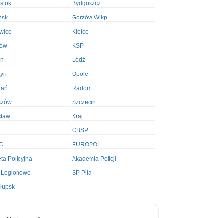
ystok
Bydgoszcz
ńsk
Gorzów Wlkp.
wice
Kielce
ków
KSP
in
Łódź
tyn
Opole
nań
Radom
szów
Szczecin
cław
Kraj
CBŚP
C
EUROPOL
ta Policyjna
Akademia Policji
 Legionowo
SP Piła
łupsk