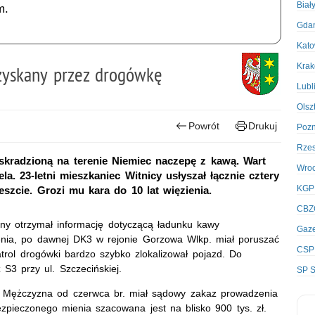
Biał
m.
Gda
Kato
Kra
dzyskany przez drogówkę
Lubl
Olsz
Powrót
Drukuj
Poz
Rze
 skradzioną na terenie Niemiec naczepę z kawą. Wart
Wro
iela. 23-letni mieszkaniec Witnicy usłyszał łącznie cztery
KGP
eszcie. Grozi mu kara do 10 lat więzienia.
CBZ
rny otrzymał informację dotyczącą ładunku kawy
Gaze
enia, po dawnej DK3 w rejonie Gorzowa Wlkp. miał poruszać
CSP
rol drogówki bardzo szybko zlokalizował pojazd. Do
 S3 przy ul. Szczecińskiej.
SP S
y. Mężczyzna od czerwca br. miał sądowy zakaz prowadzenia
pieczonego mienia szacowana jest na blisko 900 tys. zł.