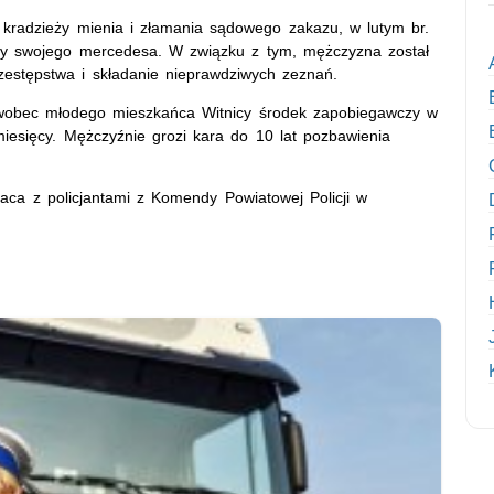
z kradzieży mienia i złamania sądowego zakazu, w lutym br.
ieży swojego mercedesa. W związku z tym, mężczyzna został
zestępstwa i składanie nieprawdziwych zeznań.
ał wobec młodego mieszkańca Witnicy środek zapobiegawczy w
iesięcy. Mężczyźnie grozi kara do 10 lat pozbawienia
aca z policjantami z Komendy Powiatowej Policji w