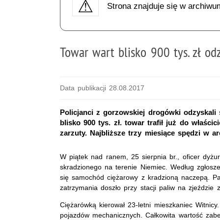
Strona znajduje się w archiwu
Towar wart blisko 900 tys. zł o
Data publikacji 28.08.2017
Policjanci z gorzowskiej drogówki odzyskali
blisko 900 tys. zł. towar trafił już do właścic
zarzuty. Najbliższe trzy miesiące spędzi w ar
W piątek nad ranem, 25 sierpnia br., oficer dyżu
skradzionego na terenie Niemiec. Według zgłosz
się samochód ciężarowy z kradzioną naczepą. Pat
zatrzymania doszło przy stacji paliw na zjeździe z
Ciężarówką kierował 23-letni mieszkaniec Witnic
pojazdów mechanicznych. Całkowita wartość zabez