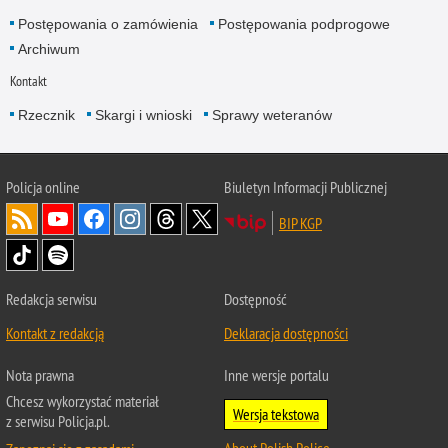
Postępowania o zamówienia
Postępowania podprogowe
Archiwum
Kontakt
Rzecznik
Skargi i wnioski
Sprawy weteranów
Policja
online
Biuletyn Informacji Publicznej
BIP KGP
Redakcja serwisu
Dostępność
Kontakt z redakcją
Deklaracja dostępności
Nota prawna
Inne wersje portalu
Chcesz wykorzystać materiał
Wersja tekstowa
z serwisu Policja.pl.
About Polish Police