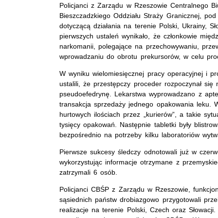
Policjanci z Zarządu w Rzeszowie Centralnego Biu
Bieszczadzkiego Oddziału Straży Granicznej, po
dotyczącą działania na terenie Polski, Ukrainy, S
pierwszych ustaleń wynikało, że członkowie międz
narkomanii, polegające na przechowywaniu, przewo
wprowadzaniu do obrotu prekursorów, w celu pro
W wyniku wielomiesięcznej pracy operacyjnej i p
ustalili, że przestępczy proceder rozpoczynał się
pseudoefedrynę. Lekarstwa wyprowadzano z apte
transakcja sprzedaży jednego opakowania leku. W
hurtowych ilościach przez „kurierów”, a takie syt
tysięcy opakowań. Następnie tabletki były blistr
bezpośrednio na potrzeby kilku laboratoriów wyt
Pierwsze sukcesy śledczy odnotowali już w czer
wykorzystując informacje otrzymane z przemyskie
zatrzymali 6 osób.
Policjanci CBŚP z Zarządu w Rzeszowie, funkcjon
sąsiednich państw drobiazgowo przygotowali prz
realizacje na terenie Polski, Czech oraz Słowacji