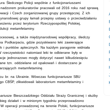
ra Śledczego Policji wspólnie z funkcjonariuszami
d nadzorem prokuratorów pracowali od 2016 roku nad sprawą
łowacji i Czech zorganizowanej grupy przestępczej. Z ich
ynarodowej grupy łamali przepisy ustawy o przeciwdziałaniu
żeniu przez terytorium Rzeczypospolitej Polskiej,
dukcji metamfetaminy.
rocesowej, a także międzynarodowej współpracy, śledczy
 na Podkarpaciu, gdzie pozyskiwano leki zawierające
k i punktów aptecznych. Na każdym paragonie widniała
 rzeczywistości natomiast leki te odbierane były w
uacje jednorazowo mogły dotyczyć nawet kilkudziesięciu
owane tzn. oddzielane od opakowań i dostarczano je
warzających metamfetaminę.
wcu br. na Ukrainie. Wówczas funkcjonariusze SBU
go CBŚP, zlikwidowali laboratorium metamfetaminy i
ariusze Bieszczadzkiego Oddziału Straży Granicznej i służby
ebieg działań i w minionym tygodniu przeprowadzono
. W operacji prowadzonej na terenie Polski, funkcjonariusze