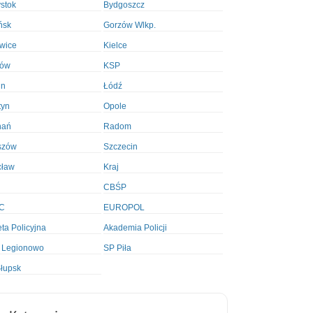
ystok
Bydgoszcz
ńsk
Gorzów Wlkp.
wice
Kielce
ków
KSP
in
Łódź
tyn
Opole
nań
Radom
szów
Szczecin
cław
Kraj
CBŚP
C
EUROPOL
ta Policyjna
Akademia Policji
 Legionowo
SP Piła
łupsk