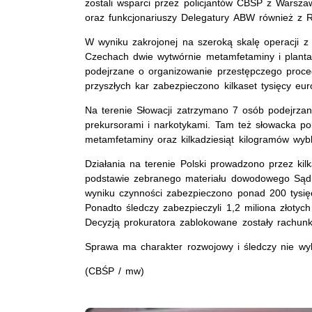
zostali wsparci przez policjantów CBŚP z Wars
oraz funkcjonariuszy Delegatury ABW również 
W wyniku zakrojonej na szeroką skalę operacji z 
Czechach dwie wytwórnie metamfetaminy i planta
podejrzane o organizowanie przestępczego proc
przyszłych kar zabezpieczono kilkaset tysięcy eur
Na terenie Słowacji zatrzymano 7 osób podejrzan
prekursorami i narkotykami. Tam też słowacka pol
metamfetaminy oraz kilkadziesiąt kilogramów wybl
Działania na terenie Polski prowadzono przez kil
podstawie zebranego materiału dowodowego Sąd
wyniku czynności zabezpieczono ponad 200 tysię
Ponadto śledczy zabezpieczyli 1,2 miliona złotyc
Decyzją prokuratora zablokowane zostały rachunk
Sprawa ma charakter rozwojowy i śledczy nie wyk
(CBŚP / mw)