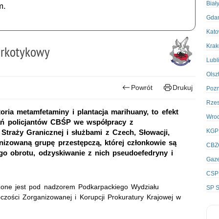
Biał
m.
Gda
Kato
Kra
arkotykowy
Lubl
Olsz
Powrót
Drukuj
Poz
Rze
oria metamfetaminy i plantacja marihuany, to efekt
Wro
ań policjantów CBŚP we współpracy z
KGP
Straży Granicznej i służbami z Czech, Słowacji,
anizowaną grupę przestępczą, której członkowie są
CBZ
go obrotu, odzyskiwanie z nich pseudoefedryny i
Gaze
CSP
one jest pod nadzorem Podkarpackiego Wydziału
SP S
ości Zorganizowanej i Korupcji Prokuratury Krajowej w