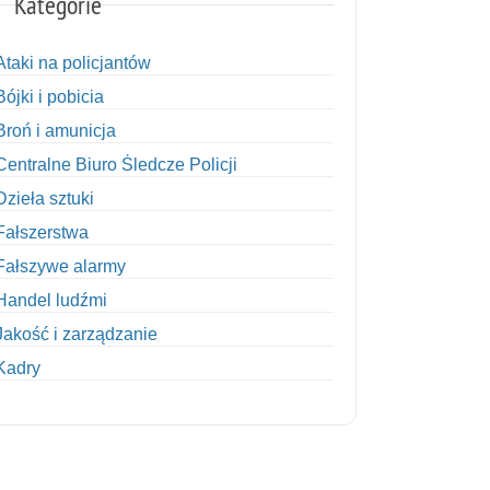
Kategorie
Ataki na policjantów
Bójki i pobicia
Broń i amunicja
Centralne Biuro Śledcze Policji
Dzieła sztuki
Fałszerstwa
Fałszywe alarmy
Handel ludźmi
Jakość i zarządzanie
Kadry
Kobiety w Policji
Korupcja
Kradzież