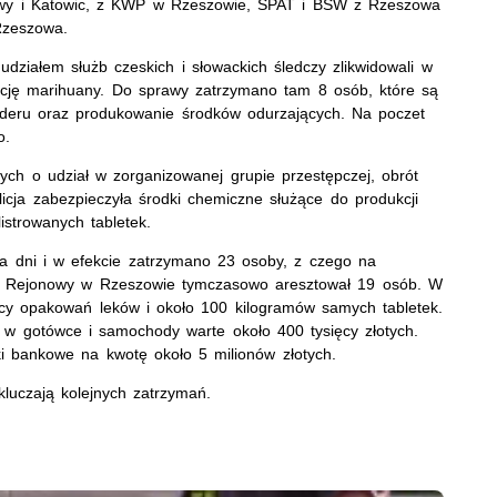
zawy i Katowic, z KWP w Rzeszowie, SPAT i BSW z Rzeszowa
z Rzeszowa.
udziałem służb czeskich i słowackich śledczy zlikwidowali w
cję marihuany. Do sprawy zatrzymano tam 8 osób, które są
ederu oraz produkowanie środków odurzających. Na poczet
o.
ych o udział w zorganizowanej grupie przestępczej, obrót
icja zabezpieczyła środki chemiczne służące do produkcji
istrowanych tabletek.
ka dni i w efekcie zatrzymano 23 osoby, z czego na
 Rejonowy w Rzeszowie tymczasowo aresztował 19 osób. W
cy opakowań leków i około 100 kilogramów samych tabletek.
h w gotówce i samochody warte około 400 tysięcy złotych.
i bankowe na kwotę około 5 milionów złotych.
luczają kolejnych zatrzymań.