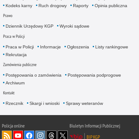
Kodeks karny
Ruch drogowy
Raporty
Opinia publiczna
Prawo
Dziennik Urzędowy KGP
Wyroki sądowe
Praca w Policji
Praca w Policji
Informacje
Ogłoszenia
Listy rankingowe
Rekrutacja
Zamówienia publiczne
Postępowania o zamówienia
Postępowania podprogowe
Archiwum
Kontakt
Rzecznik
Skargi i wnioski
Sprawy weteranów
Policja
online
Biuletyn Informacji Publicznej
BIP KGP