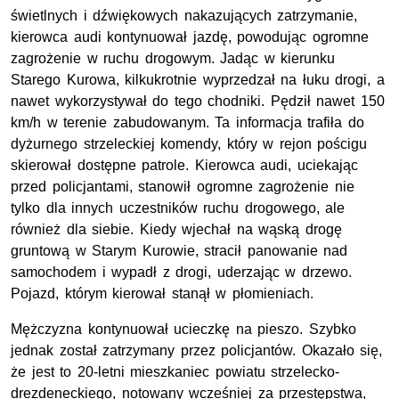
świetlnych i dźwiękowych nakazujących zatrzymanie,
kierowca audi kontynuował jazdę, powodując ogromne
zagrożenie w ruchu drogowym. Jadąc w kierunku
Starego Kurowa, kilkukrotnie wyprzedzał na łuku drogi, a
nawet wykorzystywał do tego chodniki. Pędził nawet 150
km/h w terenie zabudowanym. Ta informacja trafiła do
dyżurnego strzeleckiej komendy, który w rejon pościgu
skierował dostępne patrole. Kierowca audi, uciekając
przed policjantami, stanowił ogromne zagrożenie nie
tylko dla innych uczestników ruchu drogowego, ale
również dla siebie. Kiedy wjechał na wąską drogę
gruntową w Starym Kurowie, stracił panowanie nad
samochodem i wypadł z drogi, uderzając w drzewo.
Pojazd, którym kierował stanął w płomieniach.
Mężczyzna kontynuował ucieczkę na pieszo. Szybko
jednak został zatrzymany przez policjantów. Okazało się,
że jest to 20-letni mieszkaniec powiatu strzelecko-
drezdeneckiego, notowany wcześniej za przestępstwa,