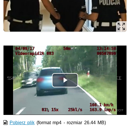
Opis filmu: Skuteczny pościg drogówki za kradzionym audi
Odtwórz
wideo
Pobierz plik
(format mp4 - rozmiar 26.44 MB)