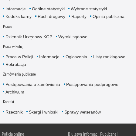
Informacje
Ogólne statystyki
Wybrane statystyki
Kodeks karny
Ruch drogowy
Raporty
Opinia publiczna
Prawo
Dziennik Urzędowy KGP
Wyroki sądowe
Praca w Policji
Praca w Policji
Informacje
Ogłoszenia
Listy rankingowe
Rekrutacja
Zamówienia publiczne
Postępowania o zamówienia
Postępowania podprogowe
Archiwum
Kontakt
Rzecznik
Skargi i wnioski
Sprawy weteranów
Policja
online
Biuletyn Informacji Publicznej