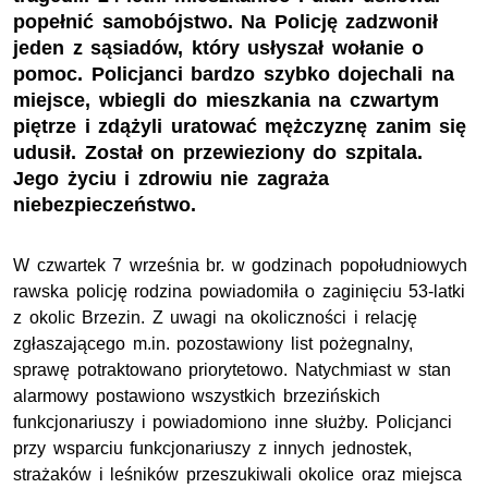
popełnić samobójstwo. Na Policję zadzwonił
jeden z sąsiadów, który usłyszał wołanie o
pomoc. Policjanci bardzo szybko dojechali na
miejsce, wbiegli do mieszkania na czwartym
piętrze i zdążyli uratować mężczyznę zanim się
udusił. Został on przewieziony do szpitala.
Jego życiu i zdrowiu nie zagraża
niebezpieczeństwo.
W czwartek 7 września br. w godzinach popołudniowych
rawska policję rodzina powiadomiła o zaginięciu 53-latki
z okolic Brzezin. Z uwagi na okoliczności i relację
zgłaszającego m.in. pozostawiony list pożegnalny,
sprawę potraktowano priorytetowo. Natychmiast w stan
alarmowy postawiono wszystkich brzezińskich
funkcjonariuszy i powiadomiono inne służby. Policjanci
przy wsparciu funkcjonariuszy z innych jednostek,
strażaków i leśników przeszukiwali okolice oraz miejsca