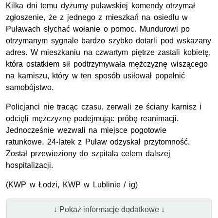
Kilka dni temu dyżurny puławskiej komendy otrzymał
zgłoszenie, że z jednego z mieszkań na osiedlu w
Puławach słychać wołanie o pomoc. Mundurowi po
otrzymanym sygnale bardzo szybko dotarli pod wskazany
adres. W mieszkaniu na czwartym piętrze zastali kobietę,
która ostatkiem sił podtrzymywała mężczyznę wiszącego
na karniszu, który w ten sposób usiłował popełnić
samobójstwo.
Policjanci nie tracąc czasu, zerwali ze ściany karnisz i
odcięli mężczyznę podejmując próbę reanimacji.
Jednocześnie wezwali na miejsce pogotowie
ratunkowe.
24-latek z Puław odzyskał przytomność.
Został przewieziony do szpitala celem dalszej
hospitalizacji.
(KWP w Łodzi, KWP w Lublinie / ig)
↓ Pokaż informacje dodatkowe ↓