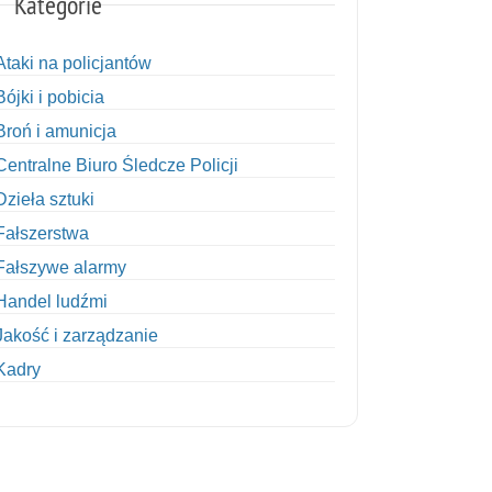
Kategorie
Ataki na policjantów
Bójki i pobicia
Broń i amunicja
Centralne Biuro Śledcze Policji
Dzieła sztuki
Fałszerstwa
Fałszywe alarmy
Handel ludźmi
Jakość i zarządzanie
Kadry
Kobiety w Policji
Korupcja
Kradzież