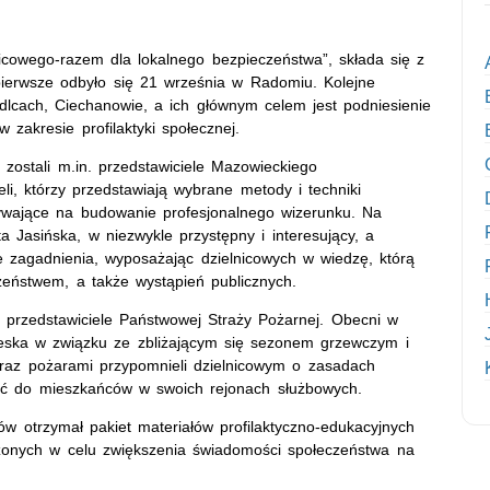
icowego-razem dla lokalnego bezpieczeństwa”, składa się z
 pierwsze odbyło się 21 września w Radomiu. Kolejne
dlcach, Ciechanowie, a ich głównym celem jest podniesienie
 zakresie profilaktyki społecznej.
zostali m.in. przedstawiciele Mazowieckiego
, którzy przedstawiają wybrane metody i techniki
ływające na budowanie profesjonalnego wizerunku. Na
 Jasińska, w niezwykle przystępny i interesujący, a
e zagadnienia, wyposażając dzielnicowych w wiedzę, którą
zeństwem, a także wystąpień publicznych.
ż przedstawiciele Państwowej Straży Pożarnej. Obecni w
Neska w związku ze zbliżającym się sezonem grzewczym i
raz pożarami przypomnieli dzielnicowym o zasadach
rać do mieszkańców w swoich rejonach służbowych.
w otrzymał pakiet materiałów profilaktyczno-edukacyjnych
zonych w celu zwiększenia świadomości społeczeństwa na