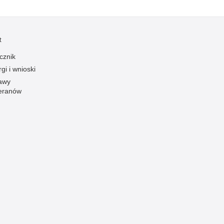
Ruch Drogowy
Samobójstwa
t
Sport
cznik
Stalking
gi i wnioski
Statystyka
awy
Szkolenia i ćwiczenia
eranów
Terroryzm
Unia Europejska
Uprowadzenia
Uroczystości
Utonięcia
Współpraca międzynarodowa
Współpraca Policji z innymi podmiotami
Wykroczenia