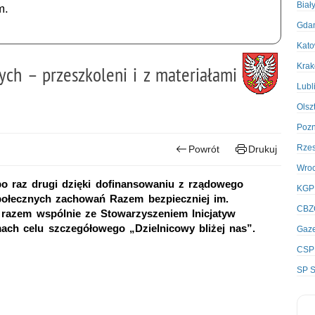
Biał
m.
Gda
Kato
Kra
ych – przeszkoleni i z materiałami
Lubl
Olsz
Poz
Rze
Powrót
Drukuj
Wro
o raz drugi dzięki dofinansowaniu z rządowego
KGP
połecznych zachowań Razem bezpieczniej im.
CBZ
m razem wspólnie ze Stowarzyszeniem Inicjatyw
ach celu szczegółowego „Dzielnicowy bliżej nas”.
Gaze
CSP
SP S