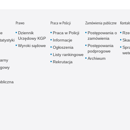
Prawo
Praca w Policji
Zamówienia publiczne
Kontak
je
Dziennik
Praca w Policji
Postępowania o
Rze
Urzędowy KGP
zamówienia
atystyki
Informacje
Skar
Wyroki sądowe
Postępowania
Ogłoszenia
Spr
podprogowe
wet
Listy rankingowe
Archiwum
arny
Rekrutacja
ogowy
ubliczna