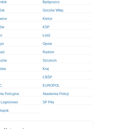
ystok
Bydgoszcz
ńsk
Gorzów Wlkp.
wice
Kielce
ków
KSP
in
Łódź
tyn
Opole
nań
Radom
szów
Szczecin
cław
Kraj
CBŚP
C
EUROPOL
ta Policyjna
Akademia Policji
 Legionowo
SP Piła
łupsk