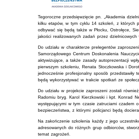
Tegoroczne przedsięwzięcie pn. „Akademia dzieln
kilku etapów, w tym cyklu 14 szkoleń, z których
odbywać się będą także w Płocku, Ostrołęce, Sie
jakości realizowanych zadań przez dzielnicowych w
Do udziału w charakterze prelegentów zaproszeni 
Samorządowego Centrum Doskonalenia Nauczycieli
aktywizujące, a także zasady autoprezentacji wp
pierwszym szkoleniu, Renata Stoczkowska i Dorota
jednocześnie profesjonalny sposób przedstawiły t
będą wykorzystywać w trakcie spotkań ze społec
Do udziału w projekcie zaproszeni zostali równie
Radomiu bryg. Karol Kierzkowski i kpt. Konrad 
występującymi w tym czasie zatruciami czadem o
bezpieczeństwa, z którymi policjanci będą docie
Na zakończenie szkolenia każdy z jego uczestnikó
adresowanych do różnych grup odbiorców, stwor
temat zagrożeń.