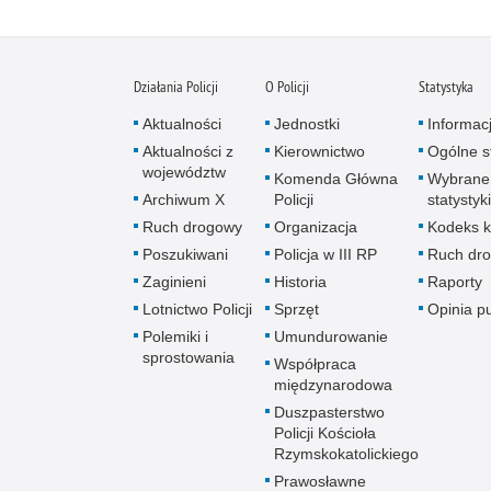
Działania Policji
O Policji
Statystyka
Aktualności
Jednostki
Informac
Aktualności z
Kierownictwo
Ogólne st
województw
Komenda Główna
Wybrane
Archiwum X
Policji
statystyki
Ruch drogowy
Organizacja
Kodeks k
Poszukiwani
Policja w III RP
Ruch dr
Zaginieni
Historia
Raporty
Lotnictwo Policji
Sprzęt
Opinia p
Polemiki i
Umundurowanie
sprostowania
Współpraca
międzynarodowa
Duszpasterstwo
Policji Kościoła
Rzymskokatolickiego
Prawosławne