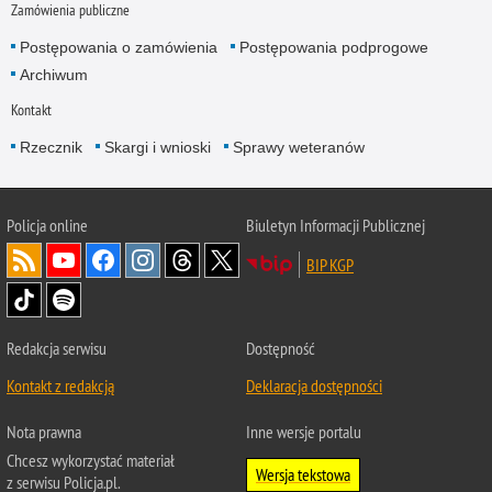
Zamówienia publiczne
Postępowania o zamówienia
Postępowania podprogowe
Archiwum
Kontakt
Rzecznik
Skargi i wnioski
Sprawy weteranów
Policja
online
Biuletyn Informacji Publicznej
BIP KGP
Redakcja serwisu
Dostępność
Kontakt z redakcją
Deklaracja dostępności
Nota prawna
Inne wersje portalu
Chcesz wykorzystać materiał
Wersja tekstowa
z serwisu Policja.pl.