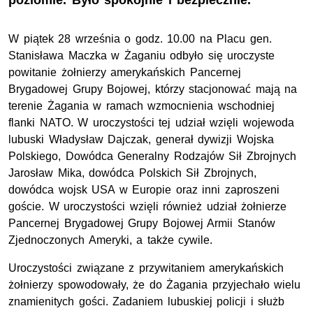
poziomie. Było spokojnie i bezpiecznie.
W piątek 28 września o godz. 10.00 na Placu gen.
Stanisława Maczka w Żaganiu odbyło się uroczyste
powitanie żołnierzy amerykańskich Pancernej
Brygadowej Grupy Bojowej, którzy stacjonować mają na
terenie Żagania w ramach wzmocnienia wschodniej
flanki NATO. W uroczystości tej udział wzięli wojewoda
lubuski Władysław Dajczak, generał dywizji Wojska
Polskiego, Dowódca Generalny Rodzajów Sił Zbrojnych
Jarosław Mika, dowódca Polskich Sił Zbrojnych,
dowódca wojsk USA w Europie oraz inni zaproszeni
goście. W uroczystości wzięli również udział żołnierze
Pancernej Brygadowej Grupy Bojowej Armii Stanów
Zjednoczonych Ameryki, a także cywile.
Uroczystości związane z przywitaniem amerykańskich
żołnierzy spowodowały, że do Żagania przyjechało wielu
znamienitych gości. Zadaniem lubuskiej policji i służb