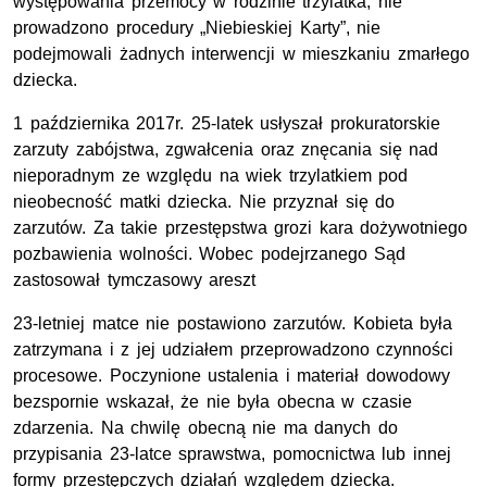
występowania przemocy w rodzinie trzylatka, nie
prowadzono procedury „Niebieskiej Karty”, nie
podejmowali żadnych interwencji w mieszkaniu zmarłego
dziecka.
1 października 2017r. 25-latek usłyszał prokuratorskie
zarzuty zabójstwa, zgwałcenia oraz znęcania się nad
nieporadnym ze względu na wiek trzylatkiem pod
nieobecność matki dziecka. Nie przyznał się do
zarzutów. Za takie przestępstwa grozi kara dożywotniego
pozbawienia wolności. Wobec podejrzanego Sąd
zastosował tymczasowy areszt
23-letniej matce nie postawiono zarzutów. Kobieta była
zatrzymana i z jej udziałem przeprowadzono czynności
procesowe. Poczynione ustalenia i materiał dowodowy
bezspornie wskazał, że nie była obecna w czasie
zdarzenia. Na chwilę obecną nie ma danych do
przypisania 23-latce sprawstwa, pomocnictwa lub innej
formy przestępczych działań względem dziecka.