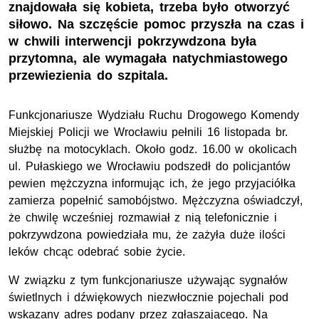
znajdowała się kobieta, trzeba było otworzyć
siłowo. Na szczęście pomoc przyszła na czas i
w chwili interwencji pokrzywdzona była
przytomna, ale wymagała natychmiastowego
przewiezienia do szpitala.
Funkcjonariusze Wydziału Ruchu Drogowego Komendy
Miejskiej Policji we Wrocławiu pełnili 16 listopada br.
służbę na motocyklach. Około godz. 16.00 w okolicach
ul. Pułaskiego we Wrocławiu podszedł do policjantów
pewien mężczyzna informując ich, że jego przyjaciółka
zamierza popełnić samobójstwo. Mężczyzna oświadczył,
że chwilę wcześniej rozmawiał z nią telefonicznie i
pokrzywdzona powiedziała mu, że zażyła duże ilości
leków chcąc odebrać sobie życie.
W związku z tym funkcjonariusze używając sygnałów
świetlnych i dźwiękowych niezwłocznie pojechali pod
wskazany adres podany przez zgłaszającego. Na