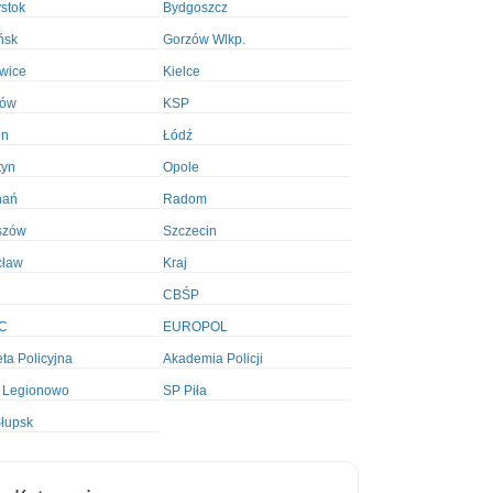
ystok
Bydgoszcz
ńsk
Gorzów Wlkp.
wice
Kielce
ków
KSP
in
Łódź
tyn
Opole
nań
Radom
szów
Szczecin
cław
Kraj
CBŚP
C
EUROPOL
ta Policyjna
Akademia Policji
 Legionowo
SP Piła
łupsk