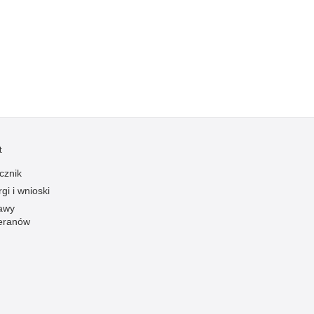
Kradzieże z włamaniem
Kultura
Logistyka, wyposażenie
Materiały wybuchowe
Nagrodzeni policjanci
Napady na banki
Napady na taksówkarzy
t
Napady na tiry
cznik
Nielegalny handel farmaceutykami
gi i wnioski
Nietrzeźwi kierujący
awy
eranów
Nietrzeźwi opiekunowie
Nietrzeźwi pracownicy
Niszczenie mienia
Nowoczesne technologie w pracy Policji
Odpowiedzialność majątkowa Policji