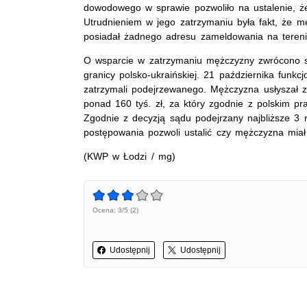
dowodowego w sprawie pozwoliło na ustalenie, że
Utrudnieniem w jego zatrzymaniu była fakt, że mę
posiadał żadnego adresu zameldowania na tereni
O wsparcie w zatrzymaniu mężczyzny zwrócono si
granicy polsko-ukraińskiej. 21 października funkc
zatrzymali podejrzewanego. Mężczyzna usłyszał 
ponad 160 tyś. zł, za który zgodnie z polskim p
Zgodnie z decyzją sądu podejrzany najbliższe 3
postępowania pozwoli ustalić czy mężczyzna miał 
(KWP w Łodzi / mg)
Ocena: 3/5 (2)
Udostępnij
Udostępnij