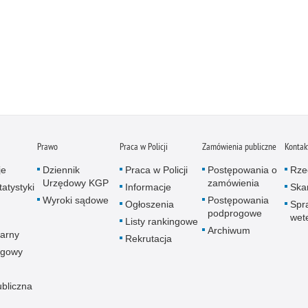
Prawo
Praca w Policji
Zamówienia publiczne
Kontak
je
Dziennik
Praca w Policji
Postępowania o
Rze
Urzędowy KGP
zamówienia
atystyki
Informacje
Skar
Wyroki sądowe
Postępowania
Ogłoszenia
Spr
podprogowe
wet
Listy rankingowe
Archiwum
arny
Rekrutacja
ogowy
ubliczna