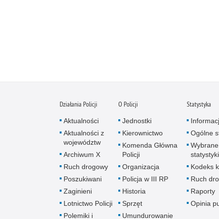
Działania Policji
O Policji
Statystyka
Aktualności
Jednostki
Informac
Aktualności z
Kierownictwo
Ogólne st
województw
Komenda Główna
Wybrane
Archiwum X
Policji
statystyki
Ruch drogowy
Organizacja
Kodeks k
Poszukiwani
Policja w III RP
Ruch dr
Zaginieni
Historia
Raporty
Lotnictwo Policji
Sprzęt
Opinia p
Polemiki i
Umundurowanie