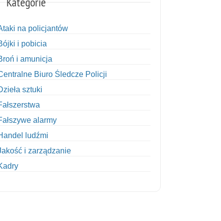
Kategorie
Ataki na policjantów
Bójki i pobicia
Broń i amunicja
Centralne Biuro Śledcze Policji
Dzieła sztuki
Fałszerstwa
Fałszywe alarmy
Handel ludźmi
Jakość i zarządzanie
Kadry
Kobiety w Policji
Korupcja
Kradzież