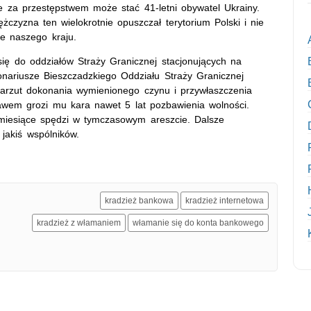
 za przestępstwem może stać 41-letni obywatel Ukrainy.
żczyzna ten wielokrotnie opuszczał terytorium Polski i nie
e naszego kraju.
ę do oddziałów Straży Granicznej stacjonujących na
jonariusze Bieszczadzkiego Oddziału Straży Granicznej
zarzut dokonania wymienionego czynu i przywłaszczenia
rawem grozi mu kara nawet 5 lat pozbawienia wolności.
 miesiące spędzi w tymczasowym areszcie. Dalsze
jakiś wspólników.
kradzież bankowa
kradzież internetowa
kradzież z włamaniem
włamanie się do konta bankowego