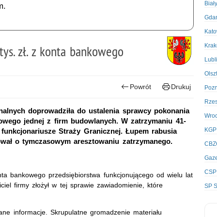
Biał
m.
Gda
Kato
Kra
ys. zł. z konta bankowego
Lubl
Olsz
Powrót
Drukuj
Poz
Rze
nalnych doprowadziła do ustalenia sprawcy pokonania
Wro
owego jednej z firm budowlanych. W zatrzymaniu 41-
KGP
i funkcjonariusze Straży Granicznej. Łupem rabusia
dował o tymczasowym aresztowaniu zatrzymanego.
CBZ
Gaze
CSP
ta bankowego przedsiębiorstwa funkcjonującego od wielu lat
iel firmy złożył w tej sprawie zawiadomienie, które
SP S
ane informacje. Skrupulatne gromadzenie materiału