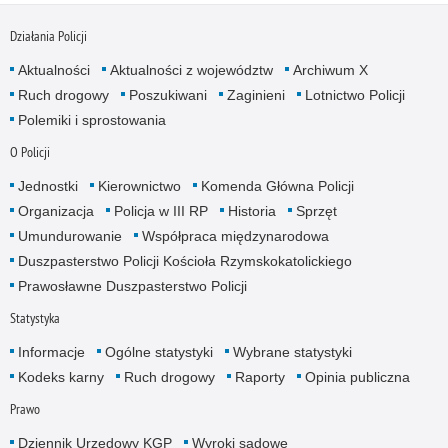
Działania Policji
Aktualności
Aktualności z województw
Archiwum X
Ruch drogowy
Poszukiwani
Zaginieni
Lotnictwo Policji
Polemiki i sprostowania
O Policji
Jednostki
Kierownictwo
Komenda Główna Policji
Organizacja
Policja w III RP
Historia
Sprzęt
Umundurowanie
Współpraca międzynarodowa
Duszpasterstwo Policji Kościoła Rzymskokatolickiego
Prawosławne Duszpasterstwo Policji
Statystyka
Informacje
Ogólne statystyki
Wybrane statystyki
Kodeks karny
Ruch drogowy
Raporty
Opinia publiczna
Prawo
Dziennik Urzędowy KGP
Wyroki sądowe