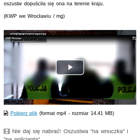
oszustw dopuściła się ona na terenie kraju.
(KWP we Wrocławiu / mg)
Opis filmu: Policjanci rozbili grupę zajmującą się oszust
Odtwórz
wideo
Pobierz plik
(format mp4 - rozmiar 14.41 MB)
Film
Nie daj się nabrać! Oszustwa "na wnuczka" i
"na policjanta"