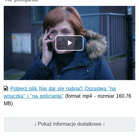
Odtwórz
wideo
Pobierz plik Nie daj się nabrać! Oszustwa "na
wnuczka" i "na policjanta"
(format mp4 - rozmiar 160.76
MB)
↓ Pokaż informacje dodatkowe ↓