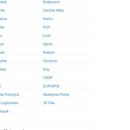
ystok
Bydgoszcz
ńsk
Gorzów Wlkp.
wice
Kielce
ków
KSP
in
Łódź
tyn
Opole
nań
Radom
szów
Szczecin
cław
Kraj
CBŚP
C
EUROPOL
ta Policyjna
Akademia Policji
 Legionowo
SP Piła
łupsk