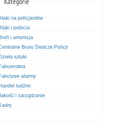
Kategorie
Ataki na policjantów
Bójki i pobicia
Broń i amunicja
Centralne Biuro Śledcze Policji
Dzieła sztuki
Fałszerstwa
Fałszywe alarmy
Handel ludźmi
Jakość i zarządzanie
Kadry
Kobiety w Policji
Korupcja
Kradzież