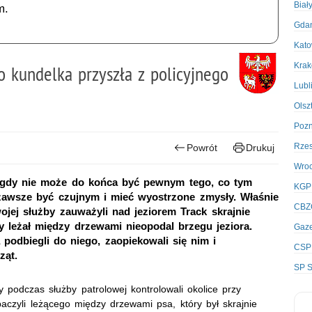
Biał
m.
Gda
Kato
Kra
 kundelka przyszła z policyjnego
Lubl
Olsz
Poz
Rze
Powrót
Drukuj
Wro
nigdy nie może do końca być pewnym tego, co tym
KGP
 zawsze być czujnym i mieć wyostrzone zmysły. Właśnie
CBZ
ojej służby zauważyli nad jeziorem Track skrajnie
 leżał między drzewami nieopodal brzegu jeziora.
Gaze
podbiegli do niego, zaopiekowali się nim i
CSP
ząt.
SP S
y podczas służby patrolowej kontrolowali okolice przy
baczyli leżącego między drzewami psa, który był skrajnie