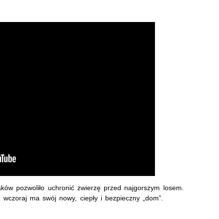
aków pozwoliło uchronić zwierzę przed najgorszym losem.
 wczoraj ma swój nowy, ciepły i bezpieczny „dom”.