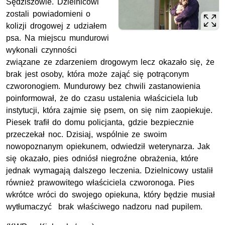
Sędziszowie. Dzielnicowi
zostali powiadomieni o
kolizji drogowej z udziałem
psa. Na miejscu mundurowi
wykonali czynności
związane ze zdarzeniem drogowym lecz okazało się, że
brak jest osoby, która może zająć się potrąconym
czworonogiem. Mundurowy bez chwili zastanowienia
poinformował, że do czasu ustalenia właściciela lub
instytucji, która zajmie się psem, on się nim zaopiekuje.
Piesek trafił do domu policjanta, gdzie bezpiecznie
przeczekał noc. Dzisiaj, wspólnie ze swoim
nowopoznanym opiekunem, odwiedził weterynarza. Jak
się okazało, pies odniósł niegroźne obrażenia, które
jednak wymagają dalszego leczenia. Dzielnicowy ustalił
również prawowitego właściciela czworonoga. Pies
wkrótce wróci do swojego opiekuna, który będzie musiał
wytłumaczyć brak właściwego nadzoru nad pupilem.