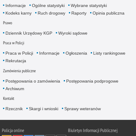
Informacje
Ogólne statystyki
Wybrane statystyki
Kodeks karny
Ruch drogowy
Raporty
Opinia publiczna
Prawo
Dziennik Urzędowy KGP
Wyroki sądowe
Praca w Policji
Praca w Policji
Informacje
Ogłoszenia
Listy rankingowe
Rekrutacja
Zamówienia publiczne
Postępowania o zamówienia
Postępowania podprogowe
Archiwum
Kontakt
Rzecznik
Skargi i wnioski
Sprawy weteranów
Policja
online
Biuletyn Informacji Publicznej