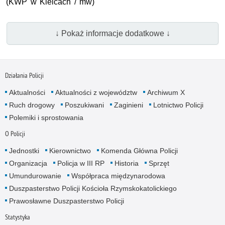
(KWP w Kielcach / mw)
↓ Pokaż informacje dodatkowe ↓
Działania Policji
Aktualności
Aktualności z województw
Archiwum X
Ruch drogowy
Poszukiwani
Zaginieni
Lotnictwo Policji
Polemiki i sprostowania
O Policji
Jednostki
Kierownictwo
Komenda Główna Policji
Organizacja
Policja w III RP
Historia
Sprzęt
Umundurowanie
Współpraca międzynarodowa
Duszpasterstwo Policji Kościoła Rzymskokatolickiego
Prawosławne Duszpasterstwo Policji
Statystyka