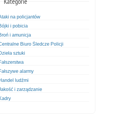
Kategorie
Ataki na policjantów
Bójki i pobicia
Broń i amunicja
Centralne Biuro Śledcze Policji
Dzieła sztuki
Fałszerstwa
Fałszywe alarmy
Handel ludźmi
Jakość i zarządzanie
Kadry
Kobiety w Policji
Korupcja
Kradzież