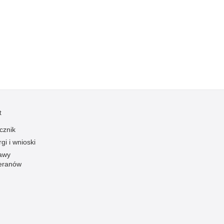
Ofiarni i odważni
Opinia publiczna
Oszustwa
Pedofilia, pornografia dziecięca
Piractwo przemysłowe
Podrabianie znaków towarowych
Pogryzienia przez psy
t
Polemiki i sprostowania
cznik
Policja inaczej
gi i wnioski
Policjant z pasją
awy
eranów
Porwania
Pożary i podpalenia
Pranie brudnych pieniędzy
Prawa człowieka