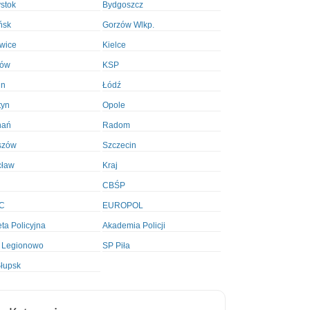
ystok
Bydgoszcz
ńsk
Gorzów Wlkp.
wice
Kielce
ków
KSP
in
Łódź
tyn
Opole
nań
Radom
szów
Szczecin
cław
Kraj
CBŚP
C
EUROPOL
ta Policyjna
Akademia Policji
 Legionowo
SP Piła
łupsk