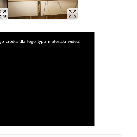
4-latka podejrzewanego o kradzież szczątków ludzkich z cmentarzy
o źródła dla tego typu materiału wideo.