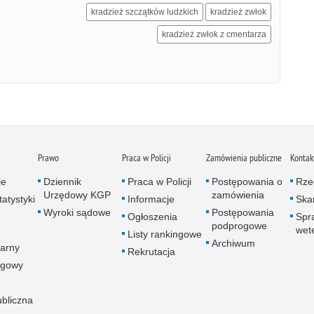
kradzież szczątków ludzkich
kradzież zwłok
kradzież zwłok z cmentarza
Prawo
Praca w Policji
Zamówienia publiczne
Kontak
je
Dziennik
Praca w Policji
Postępowania o
Rze
Urzędowy KGP
zamówienia
atystyki
Informacje
Skar
Wyroki sądowe
Postępowania
Ogłoszenia
Spr
podprogowe
wet
Listy rankingowe
Archiwum
arny
Rekrutacja
ogowy
ubliczna