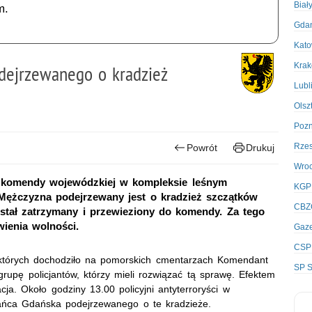
Biał
m.
Gda
Kato
Kra
odejrzewanego o kradzież
Lubl
Olsz
Poz
Rze
Powrót
Drukuj
Wro
ej komendy wojewódzkiej w kompleksie leśnym
KGP
 Mężczyzna podejrzewany jest o kradzież szczątków
CBZ
został zatrzymany i przewieziony do komendy. Za tego
wienia wolności.
Gaze
CSP
 których dochodziło na pomorskich cmentarzach Komendant
SP S
rupę policjantów, którzy mieli rozwiązać tą sprawę. Efektem
cja. Około godziny 13.00 policyjni antyterroryści w
kańca Gdańska podejrzewanego o te kradzieże.