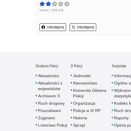
Ocena: 1.9/5 (14)
Udostępnij
Udostępnij
Działania Policji
O Policji
Statystyka
Aktualności
Jednostki
Informac
Aktualności z
Kierownictwo
Ogólne st
województw
Komenda Główna
Wybrane
Archiwum X
Policji
statystyki
Ruch drogowy
Organizacja
Kodeks k
Poszukiwani
Policja w III RP
Ruch dr
Zaginieni
Historia
Raporty
Lotnictwo Policji
Sprzęt
Opinia p