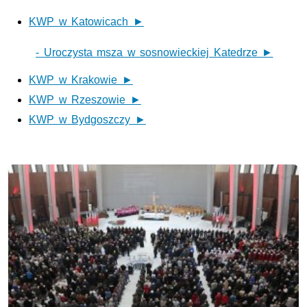
KWP w Katowicach ►
- Uroczysta msza w sosnowieckiej Katedrze ►
KWP w Krakowie ►
KWP w Rzeszowie ►
KWP w Bydgoszczy ►