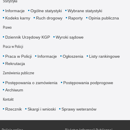
Statystyka
Informacje
Ogólne statystyki
Wybrane statystyki
Kodeks karny
Ruch drogowy
Raporty
Opinia publiczna
Prawo
Dziennik Urzędowy KGP
Wyroki sądowe
Praca w Policji
Praca w Policji
Informacje
Ogłoszenia
Listy rankingowe
Rekrutacja
Zamówienia publiczne
Postępowania o zamówienia
Postępowania podprogowe
Archiwum
Kontakt
Rzecznik
Skargi i wnioski
Sprawy weteranów
Policja
online
Biuletyn Informacji Publicznej