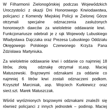
W Filharmonii Zielonogórskiej podczas Wojewódzkich
Uroczystości z okazji Dni Honorowego Krwiodawstwa,
policjanci z Komendy Miejskiej Policji w Zielonej Górze
otrzymali specjalne odznaczenia zasłużonych
honorowych dawców za wieloletnie oddawanie krwi.
Funkcjonariusze odebrali je z rąk Wojewody Lubuskiego
Władysława Dajczaka oraz Prezesa Lubuskiego Oddziału
Okręgowego Polskiego Czerwonego Krzyża Pana
Zdzisława Martyniuka.
Za wieloletnie oddawanie krwi i oddanie co najmniej 18
litrów, złotą odznakę otrzymał st.asp. Maciej
Matuszewski. Brązowymi odznakami za oddanie co
najmniej 6 litrów krwi zostali odznaczeni podkom.
Krzysztof Marciniak, asp. Wojciech Kurkiewicz oraz
sierż.szt. Marek Matuszczak.
Wśród wyróżnionych brązowymi odznakami znaleźli się
również policjanci z innych jednostek – podinsp. Maciej