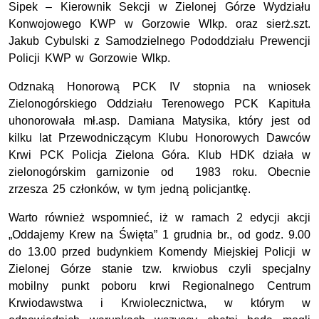
Sipek – Kierownik Sekcji w Zielonej Górze Wydziału
Konwojowego KWP w Gorzowie Wlkp. oraz sierż.szt.
Jakub Cybulski z Samodzielnego Pododdziału Prewencji
Policji KWP w Gorzowie Wlkp.
Odznaką Honorową PCK IV stopnia na wniosek
Zielonogórskiego Oddziału Terenowego PCK Kapituła
uhonorowała mł.asp. Damiana Matysika, który jest od
kilku lat Przewodniczącym Klubu Honorowych Dawców
Krwi PCK Policja Zielona Góra. Klub HDK działa w
zielonogórskim garnizonie od 1983 roku. Obecnie
zrzesza 25 członków, w tym jedną policjantkę.
Warto również wspomnieć, iż w ramach 2 edycji akcji
„Oddajemy Krew na Święta” 1 grudnia br., od godz. 9.00
do 13.00 przed budynkiem Komendy Miejskiej Policji w
Zielonej Górze stanie tzw. krwiobus czyli specjalny
mobilny punkt poboru krwi Regionalnego Centrum
Krwiodawstwa i Krwiolecznictwa, w którym w