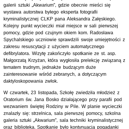
galerii sztuki „Akwarium”, gdzie obecnie mieści się
wystawa autorstwa byłego eksperta fotografii
kryminalistycznej CLKP pana Aleksandra Załęskiego.
Kolejny punkt wycieczki miał miejsce w sali pierwszej
pomocy, gdzie pod czujnym okiem kom. Radosława
Spychalskiego uczniowie sprawdzili swoje umiejętności z
zakresu resuscytacji z użyciem automatycznego
defibrylatora. Wizytę zakończyło spotkanie ze st. asp.
Małgorzatą Krzyżan, która wygłosiła prelekcję związaną z
tematem trudnym, jednakże budzącym duże
zainteresowanie wśród zebranych, a dotyczącym
daktyloskopowania zwłok.
W czwartek, 23 listopada, Szkołę zwiedziła młodzież z
Oratorium św. Jana Bosko działającego przy parafii pod
wezwaniem świętej Rodziny w Pile. W planie wycieczki
znalazły się: strzelnica, sala pierwszej pomocy, szkolna
galeria sztuki „Akwarium”, sala techniki kryminalistycznej
oraz biblioteka. Spotkanie było kontynuacją pogadanki