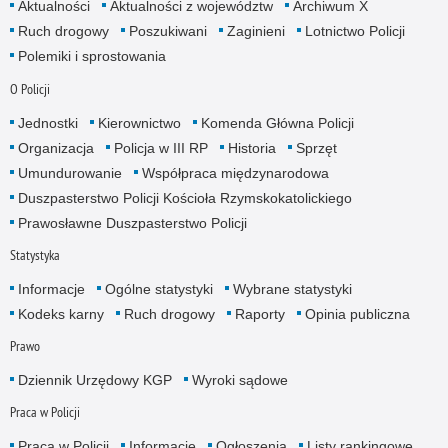
Aktualności
Aktualności z województw
Archiwum X
Ruch drogowy
Poszukiwani
Zaginieni
Lotnictwo Policji
Polemiki i sprostowania
O Policji
Jednostki
Kierownictwo
Komenda Główna Policji
Organizacja
Policja w III RP
Historia
Sprzęt
Umundurowanie
Współpraca międzynarodowa
Duszpasterstwo Policji Kościoła Rzymskokatolickiego
Prawosławne Duszpasterstwo Policji
Statystyka
Informacje
Ogólne statystyki
Wybrane statystyki
Kodeks karny
Ruch drogowy
Raporty
Opinia publiczna
Prawo
Dziennik Urzędowy KGP
Wyroki sądowe
Praca w Policji
Praca w Policji
Informacje
Ogłoszenia
Listy rankingowe