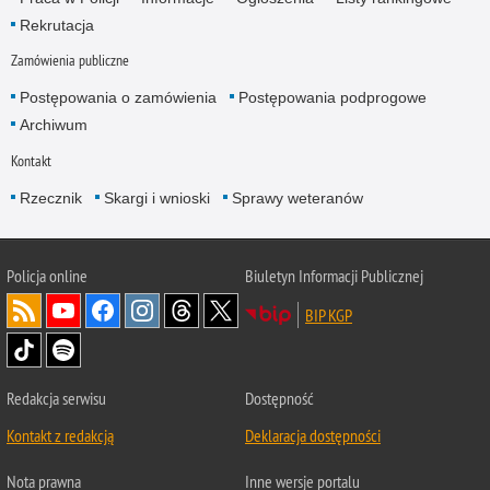
Rekrutacja
Zamówienia publiczne
Postępowania o zamówienia
Postępowania podprogowe
Archiwum
Kontakt
Rzecznik
Skargi i wnioski
Sprawy weteranów
Policja
online
Biuletyn Informacji Publicznej
BIP KGP
Redakcja serwisu
Dostępność
Kontakt z redakcją
Deklaracja dostępności
Nota prawna
Inne wersje portalu