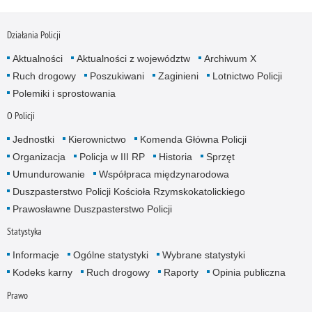
Działania Policji
Aktualności
Aktualności z województw
Archiwum X
Ruch drogowy
Poszukiwani
Zaginieni
Lotnictwo Policji
Polemiki i sprostowania
O Policji
Jednostki
Kierownictwo
Komenda Główna Policji
Organizacja
Policja w III RP
Historia
Sprzęt
Umundurowanie
Współpraca międzynarodowa
Duszpasterstwo Policji Kościoła Rzymskokatolickiego
Prawosławne Duszpasterstwo Policji
Statystyka
Informacje
Ogólne statystyki
Wybrane statystyki
Kodeks karny
Ruch drogowy
Raporty
Opinia publiczna
Prawo