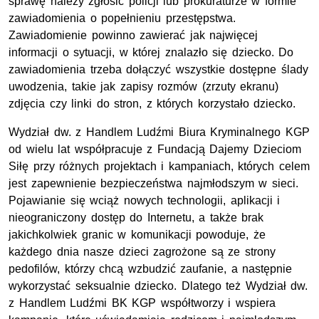
sprawę należy zgłosić policji lub prokuraturze w formie
zawiadomienia o popełnieniu przestępstwa.
Zawiadomienie powinno zawierać jak najwięcej
informacji o sytuacji, w której znalazło się dziecko. Do
zawiadomienia trzeba dołączyć wszystkie dostępne ślady
uwodzenia, takie jak zapisy rozmów (zrzuty ekranu)
zdjęcia czy linki do stron, z których korzystało dziecko.
Wydział dw. z Handlem Ludźmi Biura Kryminalnego KGP
od wielu lat współpracuje z Fundacją Dajemy Dzieciom
Siłę przy różnych projektach i kampaniach, których celem
jest zapewnienie bezpieczeństwa najmłodszym w sieci.
Pojawianie się wciąż nowych technologii, aplikacji i
nieograniczony dostęp do Internetu, a także brak
jakichkolwiek granic w komunikacji powoduje, że
każdego dnia nasze dzieci zagrożone są ze strony
pedofilów, którzy chcą wzbudzić zaufanie, a następnie
wykorzystać seksualnie dziecko. Dlatego też Wydział dw.
z Handlem Ludźmi BK KGP współtworzy i wspiera