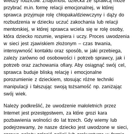
wiedzy rodziców. Znajomość dziecka ze sprawcą może
przybrać m.in. formę relacji emocjonalnej, w której
sprawca przyjmuje rolę chłopaka/dziewczyny i dąży do
rozbudzenia w dziecku uczuć zakochania lub relacji
mentorskiej, w której sprawca wciela się w rolę osoby,
która dziecko rozumie, wspiera i uczy. Proces uwodzenia
w sieci jest zjawiskiem złożonym – czas trwania,
intensywność kontaktu oraz sposób, w jaki przebiega,
zależy zarówno od osobowości i potrzeb sprawcy, jak i
potrzeb oraz zachowania ofiary. Aby osiągnąć swój cel,
sprawca buduje bliską relację i emocjonalne
porozumienie z dzieckiem, stosując różne techniki
manipulacji i fałszując swoją tożsamość np. zaniżając
swój wiek.
Należy podkreślić, że uwodzenie małoletnich przez
Internet jest przestępstwem, za które grozi kara
pozbawienia wolności do lat trzech. Gdy wiemy lub
podejrzewamy, że nasze dziecko jest uwodzone w sieci,