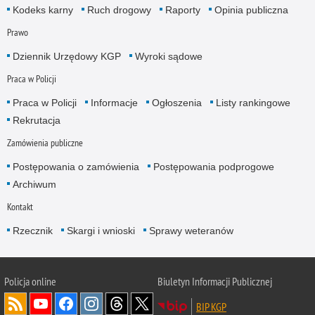
Kodeks karny
Ruch drogowy
Raporty
Opinia publiczna
Prawo
Dziennik Urzędowy KGP
Wyroki sądowe
Praca w Policji
Praca w Policji
Informacje
Ogłoszenia
Listy rankingowe
Rekrutacja
Zamówienia publiczne
Postępowania o zamówienia
Postępowania podprogowe
Archiwum
Kontakt
Rzecznik
Skargi i wnioski
Sprawy weteranów
Policja
online
Biuletyn Informacji Publicznej
BIP KGP