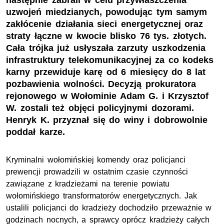
następnie zabrali w celu przywłaszczenia
uzwojeń miedzianych, powodując tym samym
zakłócenie działania sieci energetycznej oraz
straty łączne w kwocie blisko 76 tys. złotych.
Cała trójka już usłyszała zarzuty uszkodzenia
infrastruktury telekomunikacyjnej za co kodeks
karny przewiduje karę od 6 miesięcy do 8 lat
pozbawienia wolności. Decyzją prokuratora
rejonowego w Wołominie Adam G. i Krzysztof
W. zostali też objęci policyjnymi dozorami.
Henryk K. przyznał się do winy i dobrowolnie
poddał karze.
Kryminalni wołomińskiej komendy oraz policjanci
prewencji prowadzili w ostatnim czasie czynności
zawiązane z kradzieżami na terenie powiatu
wołomińskiego transformatorów energetycznych. Jak
ustalili policjanci do kradzieży dochodziło przeważnie w
godzinach nocnych, a sprawcy oprócz kradzieży całych