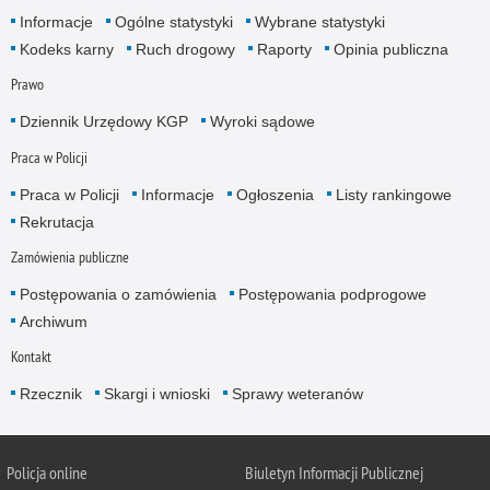
Informacje
Ogólne statystyki
Wybrane statystyki
Kodeks karny
Ruch drogowy
Raporty
Opinia publiczna
Prawo
Dziennik Urzędowy KGP
Wyroki sądowe
Praca w Policji
Praca w Policji
Informacje
Ogłoszenia
Listy rankingowe
Rekrutacja
Zamówienia publiczne
Postępowania o zamówienia
Postępowania podprogowe
Archiwum
Kontakt
Rzecznik
Skargi i wnioski
Sprawy weteranów
Policja
online
Biuletyn Informacji Publicznej