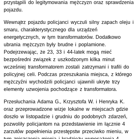
przystąpili do legitymowania mężczyzn oraz sprawdzenia
pojazdu.
Wewnątrz pojazdu policjanci wyczuli silny zapach oleju i
smaru, charakterystycznego dla urządzeń
energetycznych, w tym transformatorów. Dodatkowo
ubrania mężczyzn były brudne i poplamione.
Podejrzewając, że 23, 33 i 44-latek mogą mieć
bezpośredni związek z uszkodzonym kilka minut
wcześniej transformatorem zostali zatrzymani i trafili do
policyjnej celi. Podczas przeszukania miejsca, z którego
mężczyźni wychodzili policjanci ujawnili ukryte trzy
elementy uzwojenia pochodzące z transformatora.
Przesłuchania Adama G., Krzysztofa W. i Henryka K.
oraz przeprowadzone wizje lokalne w miejscach gdzie
doszło w listopadzie i grudniu do podobnych zdarzeń,
pozwoliły policjantom na przedstawienie im łącznie 4
zarzutów popełnienia przestępstw przeciwko mieniu, w
tym zniszczenia mienia i kradzieży wyposażenia 4