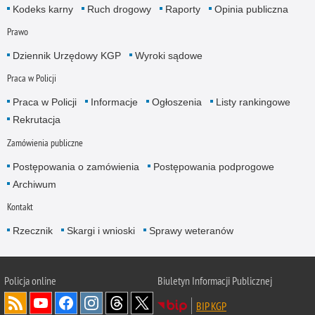
Kodeks karny
Ruch drogowy
Raporty
Opinia publiczna
Prawo
Dziennik Urzędowy KGP
Wyroki sądowe
Praca w Policji
Praca w Policji
Informacje
Ogłoszenia
Listy rankingowe
Rekrutacja
Zamówienia publiczne
Postępowania o zamówienia
Postępowania podprogowe
Archiwum
Kontakt
Rzecznik
Skargi i wnioski
Sprawy weteranów
Policja
online
Biuletyn Informacji Publicznej
BIP KGP