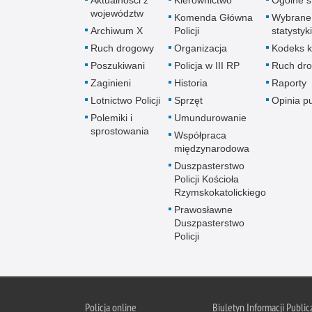
Aktualności z
Kierownictwo
Ogólne st
województw
Komenda Główna
Wybrane
Archiwum X
Policji
statystyki
Ruch drogowy
Organizacja
Kodeks k
Poszukiwani
Policja w III RP
Ruch dr
Zaginieni
Historia
Raporty
Lotnictwo Policji
Sprzęt
Opinia p
Polemiki i
Umundurowanie
sprostowania
Współpraca
międzynarodowa
Duszpasterstwo
Policji Kościoła
Rzymskokatolickiego
Prawosławne
Duszpasterstwo
Policji
Policja
online
Biuletyn Informacji Public