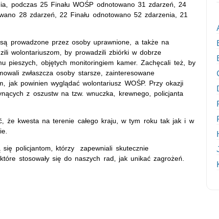
ania, podczas 25 Finału WOŚP odnotowano 31 zdarzeń, 24
owano 28 zdarzeń, 22 Finału odnotowano 52 zdarzenia, 21
ki są prowadzone przez osoby uprawnione, a także na
li wolontariuszom, by prowadzili zbiórki w dobrze
u pieszych, objętych monitoringiem kamer. Zachęcali też, by
mowali zwłaszcza osoby starsze, zainteresowane
m, jak powinien wyglądać wolontariusz WOŚP. Przy okazji
łynących z oszustw na tzw. wnuczka, krewnego, policjanta
, że kwesta na terenie całego kraju, w tym roku tak jak i w
ie.
 się policjantom, którzy zapewniali skutecznie
 które stosowały się do naszych rad, jak unikać zagrożeń.