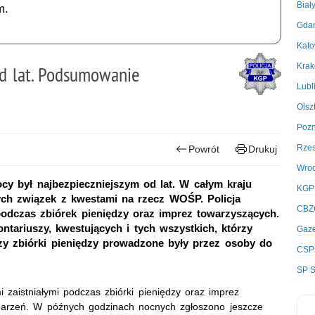
Biał
m.
Gda
Kato
Kra
d lat. Podsumowanie
Lubl
Olsz
Poz
Rze
Powrót
Drukuj
Wro
ocy był najbezpieczniejszym od lat. W całym kraju
KGP
ych związek z kwestami na rzecz WOŚP. Policja
CBZ
podczas zbiórek pieniędzy oraz imprez towarzyszących.
ntariuszy, kwestujących i tych wszystkich, którzy
Gaze
czy zbiórki pieniędzy prowadzone były przez osoby do
CSP
SP S
 zaistniałymi podczas zbiórki pieniędzy oraz imprez
arzeń. W późnych godzinach nocnych zgłoszono jeszcze