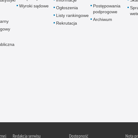
atystyki
Informacje
Skar
Wyroki sądowe
Postępowania
Ogłoszenia
Spr
podprogowe
wet
Listy rankingowe
Archiwum
arny
Rekrutacja
ogowy
ubliczna
znej
Redakcja serwisu
Dostępność
Nota p