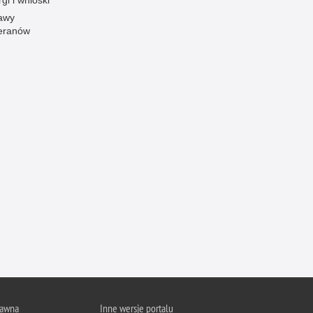
gi i wnioski
awy
Ofiarni i odważni
eranów
Opinia publiczna
Oszustwa
Pedofilia, pornografia dziecięca
Piractwo przemysłowe
Podrabianie znaków towarowych
Pogryzienia przez psy
Polemiki i sprostowania
Policja inaczej
Policjant z pasją
Porwania
Pożary i podpalenia
Pranie brudnych pieniędzy
Prawa człowieka
rawna
Inne wersje portalu