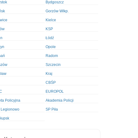
ystok
Bydgoszcz
ńsk
Gorzów Wlkp.
wice
Kielce
ków
KSP
in
Łódź
tyn
Opole
nań
Radom
szów
Szczecin
cław
Kraj
CBŚP
C
EUROPOL
ta Policyjna
Akademia Policji
 Legionowo
SP Piła
łupsk