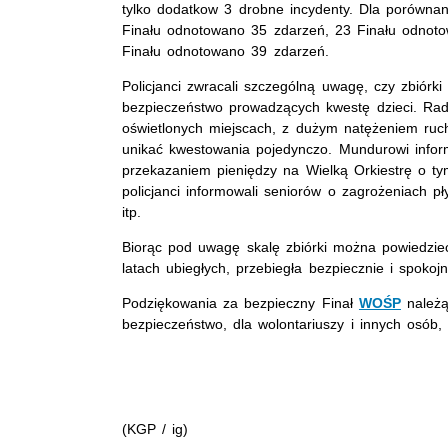
tylko dodatkow 3 drobne incydenty. Dla porówn
Finału odnotowano 35 zdarzeń, 23 Finału odnot
Finału odnotowano 39 zdarzeń.
Policjanci zwracali szczególną uwagę, czy zbiór
bezpieczeństwo prowadzących kwestę dzieci. Radzi
oświetlonych miejscach, z dużym natężeniem ruch
unikać kwestowania pojedynczo. Mundurowi infor
przekazaniem pieniędzy na Wielką Orkiestrę o ty
policjanci informowali seniorów o zagrożeniach p
itp.
Biorąc pod uwagę skalę zbiórki można powiedzieć
latach ubiegłych, przebiegła bezpiecznie i spokojn
Podziękowania za bezpieczny Finał
WOŚP
należą
bezpieczeństwo, dla wolontariuszy i innych osób,
(KGP / ig)