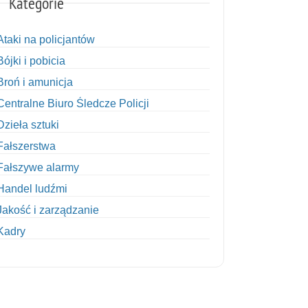
Kategorie
Ataki na policjantów
Bójki i pobicia
Broń i amunicja
Centralne Biuro Śledcze Policji
Dzieła sztuki
Fałszerstwa
Fałszywe alarmy
Handel ludźmi
Jakość i zarządzanie
Kadry
Kobiety w Policji
Korupcja
Kradzież