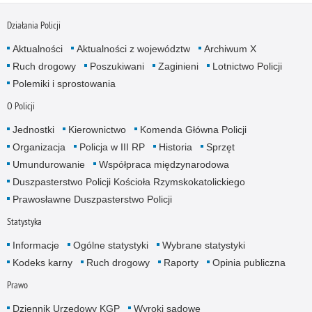
Działania Policji
Aktualności
Aktualności z województw
Archiwum X
Ruch drogowy
Poszukiwani
Zaginieni
Lotnictwo Policji
Polemiki i sprostowania
O Policji
Jednostki
Kierownictwo
Komenda Główna Policji
Organizacja
Policja w III RP
Historia
Sprzęt
Umundurowanie
Współpraca międzynarodowa
Duszpasterstwo Policji Kościoła Rzymskokatolickiego
Prawosławne Duszpasterstwo Policji
Statystyka
Informacje
Ogólne statystyki
Wybrane statystyki
Kodeks karny
Ruch drogowy
Raporty
Opinia publiczna
Prawo
Dziennik Urzędowy KGP
Wyroki sądowe