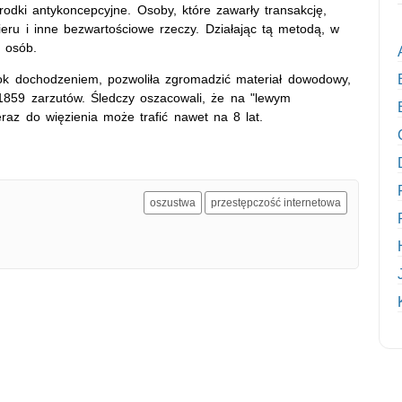
odki antykoncepcyjne. Osoby, które zawarły transakcję,
ieru i inne bezwartościowe rzeczy. Działając tą metodą, w
. osób.
k dochodzeniem, pozwoliła zgromadzić materiał dowodowy,
1859 zarzutów. Śledczy oszacowali, że na "lewym
eraz do więzienia może trafić nawet na 8 lat.
oszustwa
przestępczość internetowa