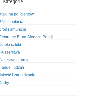
Kategorie
Ataki na policjantów
Bójki i pobicia
Broń i amunicja
Centralne Biuro Śledcze Policji
Dzieła sztuki
Fałszerstwa
Fałszywe alarmy
Handel ludźmi
Jakość i zarządzanie
Kadry
Kobiety w Policji
Korupcja
Kradzież