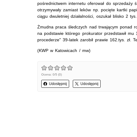
pośrednictwem internetu oferował do sprzedaży śr
otrzymywały zamiast leków np. pocięte kartki pap
ciągu dwuletniej działalności, oszukał blisko 2 tys
Żmudna praca śledczych nad trwającym ponad ro
na podstawie którego prokurator przedstawił mu 
procederze" 39-latek zarobił prawie 162.tys. zł. T
(KWP w Katowicach / mw)
Ocena: 0/5 (0)
Udostępnij
Udostępnij