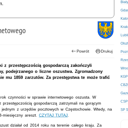
Biał
m.
Gda
Kato
Kra
rnetowego
Lubl
Olsz
Powrót
Drukuj
Poz
Rze
ki z przestępczością gospodarczą zakończyli
Wro
ny, podejrzanego o liczne oszustwa. Zgromadzony
KGP
ie mu 1859 zarzutów. Za przestępstwa te może trafić
CBZ
Gaze
 rok czynności w sprawie internetowego oszusta. W
CSP
ki z przestępczością gospodarczą zatrzymali na gorącym
 w jednym z urzędów pocztowych w Częstochowie. Wtedy, na
SP S
3-miesięczny areszt.
CZYTAJ TUTAJ
.
szust działał od 2014 roku na terenie całego kraju. Za