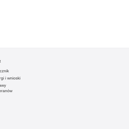
Kradzieże z włamaniem
Kultura
Logistyka, wyposażenie
Materiały wybuchowe
Nagrodzeni policjanci
Napady na banki
Napady na taksówkarzy
t
Napady na tiry
cznik
Nielegalny handel farmaceutykami
gi i wnioski
Nietrzeźwi kierujący
awy
eranów
Nietrzeźwi opiekunowie
Nietrzeźwi pracownicy
Niszczenie mienia
Nowoczesne technologie w pracy Policji
Odpowiedzialność majątkowa Policji