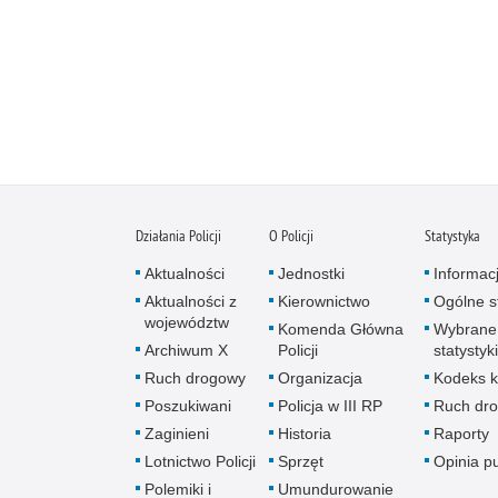
Działania Policji
O Policji
Statystyka
Aktualności
Jednostki
Informac
Aktualności z
Kierownictwo
Ogólne st
województw
Komenda Główna
Wybrane
Archiwum X
Policji
statystyki
Ruch drogowy
Organizacja
Kodeks k
Poszukiwani
Policja w III RP
Ruch dr
Zaginieni
Historia
Raporty
Lotnictwo Policji
Sprzęt
Opinia p
Polemiki i
Umundurowanie