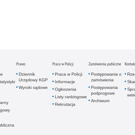
Prawo
Praca w Policji
Zamówienia publiczne
Kontak
je
Dziennik
Praca w Policji
Postępowania o
Rze
Urzędowy KGP
zamówienia
atystyki
Informacje
Skar
Wyroki sądowe
Postępowania
Ogłoszenia
Spr
podprogowe
wet
Listy rankingowe
Archiwum
arny
Rekrutacja
ogowy
ubliczna