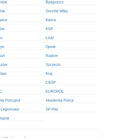
ystok
Bydgoszcz
ńsk
Gorzów Wlkp.
wice
Kielce
ków
KSP
in
Łódź
tyn
Opole
nań
Radom
szów
Szczecin
cław
Kraj
CBŚP
C
EUROPOL
ta Policyjna
Akademia Policji
 Legionowo
SP Piła
łupsk