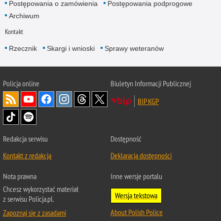
Postępowania o zamówienia
Postępowania podprogowe
Archiwum
Kontakt
Rzecznik
Skargi i wnioski
Sprawy weteranów
Policja
online
Biuletyn Informacji Publicznej
BIP KGP
Redakcja serwisu
Dostępność
Kontakt z redakcją
Deklaracja dostępności
Nota prawna
Inne wersje portalu
Chcesz wykorzystać materiał
Wersja tekstowa
z serwisu Policja.pl.
About Polish Police
Zapoznaj się z zasadami