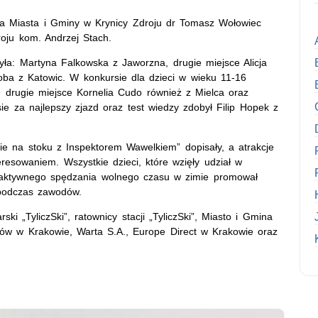
za Miasta i Gminy w Krynicy Zdroju dr Tomasz Wołowiec
roju kom. Andrzej Stach.
yła: Martyna Falkowska z Jaworzna, drugie miejsce Alicja
oba z Katowic. W konkursie dla dzieci w wieku 11-16
, drugie miejsce Kornelia Cudo również z Mielca oraz
ie za najlepszy zjazd oraz test wiedzy zdobył Filip Hopek z
ie na stoku z Inspektorem Wawelkiem” dopisały, a atrakcje
eresowaniem. Wszystkie dzieci, które wzięły udział w
y aktywnego spędzania wolnego czasu w zimie promował
 podczas zawodów.
ki „TyliczSki”, ratownicy stacji „TyliczSki”, Miasto i Gmina
tów w Krakowie, Warta S.A., Europe Direct w Krakowie oraz