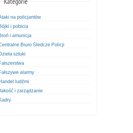
Kategorie
Ataki na policjantów
Bójki i pobicia
Broń i amunicja
Centralne Biuro Śledcze Policji
Dzieła sztuki
Fałszerstwa
Fałszywe alarmy
Handel ludźmi
Jakość i zarządzanie
Kadry
Kobiety w Policji
Korupcja
Kradzież