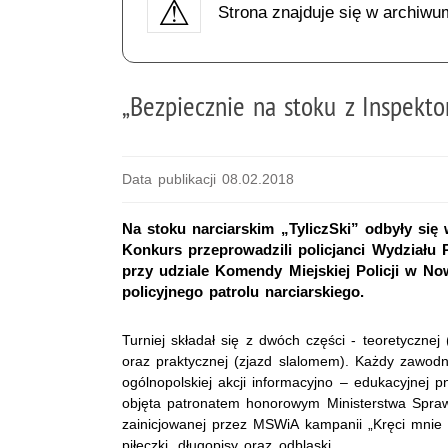
Strona znajduje się w archiwu
„Bezpiecznie na stoku z Inspekt
Data publikacji 08.02.2018
Na stoku narciarskim „TyliczSki” odbyły się 
Konkurs przeprowadzili policjanci Wydziału
przy udziale Komendy Miejskiej Policji w No
policyjnego patrolu narciarskiego.
Turniej składał się z dwóch części - teoretyczne
oraz praktycznej (zjazd slalomem). Każdy zawod
ogólnopolskiej akcji informacyjno – edukacyjnej p
objęta patronatem honorowym Ministerstwa Spraw 
zainicjowanej przez MSWiA kampanii „Kręci mnie b
piłeczki, długopisy oraz odblaski.