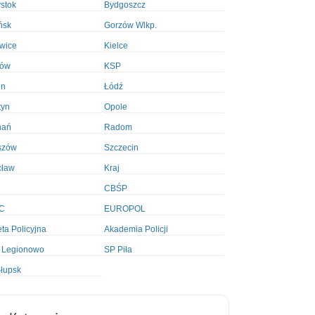
ystok
Bydgoszcz
ńsk
Gorzów Wlkp.
wice
Kielce
ków
KSP
in
Łódź
tyn
Opole
nań
Radom
szów
Szczecin
cław
Kraj
CBŚP
C
EUROPOL
ta Policyjna
Akademia Policji
 Legionowo
SP Piła
łupsk