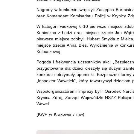
Nagrody w konkursie wręczyli Zastępca Burmistr
oraz Komendant Komisariatu Policji w Krynicy Zd
W kategorii wiekowej 6-10 pierwsze miejsce zdob
Konieczna z Łodzi oraz miejsce trzecie Jan Wątr
pierwsze miejsce zdobył: Hubert Smykla z Mielca
miejsce trzecie Anna Bieś. Wyróżnienie w konkurs
Kolbuszowej.
Pogoda i frekwencja uczestników akcji „Bezpieczn
przygotowane dla dzieci cieszyły się dużym zaint
konkursie otrzymały upominki. Bezpieczne form
„Inspektor Wawelek”, który towarzyszył dzieciom
Współorganizatorami imprezy byli: Ośrodek Narciars
Krynica Zdrój, Zarząd Wojewódzki NSZZ Policjan
Wawel.
(KWP w Krakowie / mw)