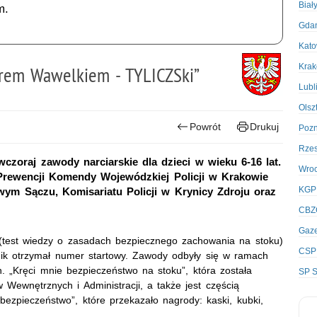
Biał
m.
Gda
Kato
Kra
orem Wawelkiem - TYLICZSki”
Lubl
Olsz
Powrót
Drukuj
Poz
Rze
wczoraj zawody narciarskie dla dzieci w wieku 6-16 lat.
Wro
 Prewencji Komendy Wojewódzkiej Policji w Krakowie
KGP
wym Sączu, Komisariatu Policji w Krynicy Zdroju oraz
CBZ
Gaze
j (test wiedzy o zasadach bezpiecznego zachowania na stoku)
CSP
nik otrzymał numer startowy. Zawody odbyły się w ramach
n. „Kręci mnie bezpieczeństwo na stoku”, która została
SP S
Wewnętrznych i Administracji, a także jest częścią
ezpieczeństwo”, które przekazało nagrody: kaski, kubki,