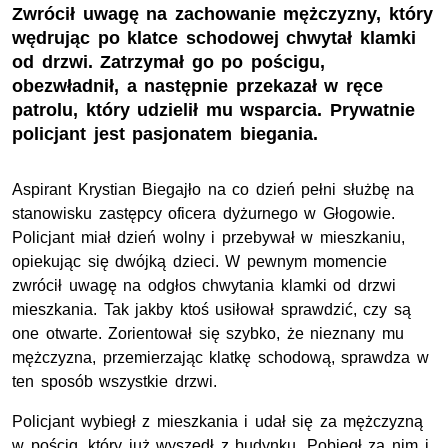
Zwrócił uwagę na zachowanie mężczyzny, który
wędrując po klatce schodowej chwytał klamki
od drzwi. Zatrzymał go po pościgu,
obezwładnił, a następnie przekazał w ręce
patrolu, który udzielił mu wsparcia. Prywatnie
policjant jest pasjonatem biegania.
Aspirant Krystian Biegajło na co dzień pełni służbę na
stanowisku zastępcy oficera dyżurnego w Głogowie.
Policjant miał dzień wolny i przebywał w mieszkaniu,
opiekując się dwójką dzieci. W pewnym momencie
zwrócił uwagę na odgłos chwytania klamki od drzwi
mieszkania. Tak jakby ktoś usiłował sprawdzić, czy są
one otwarte. Zorientował się szybko, że nieznany mu
mężczyzna, przemierzając klatkę schodową, sprawdza w
ten sposób wszystkie drzwi.
Policjant wybiegł z mieszkania i udał się za mężczyzną
w pościg, który już wyszedł z budynku. Pobiegł za nim i