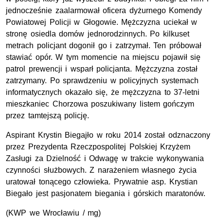
jednocześnie zaalarmował oficera dyżurnego Komendy
Powiatowej Policji w Głogowie. Mężczyzna uciekał w
stronę osiedla domów jednorodzinnych. Po kilkuset
metrach policjant dogonił go i zatrzymał. Ten próbował
stawiać opór. W tym momencie na miejscu pojawił się
patrol prewencji i wsparł policjanta. Mężczyzna został
zatrzymany. Po sprawdzeniu w policyjnych systemach
informatycznych okazało się, że mężczyzna to 37-letni
mieszkaniec Chorzowa poszukiwany listem gończym
przez tamtejszą policję.
Aspirant Krystin Biegajło w roku 2014 został odznaczony
przez Prezydenta Rzeczpospolitej Polskiej Krzyżem
Zasługi za Dzielność i Odwagę w trakcie wykonywania
czynności służbowych. Z narażeniem własnego życia
uratował tonącego człowieka. Prywatnie asp. Krystian
Biegało jest pasjonatem biegania i górskich maratonów.
(KWP we Wrocławiu / mg)