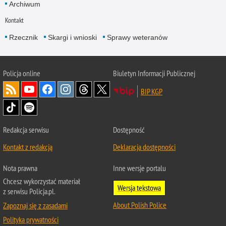
Archiwum
Kontakt
Rzecznik
Skargi i wnioski
Sprawy weteranów
Policja
online
Biuletyn Informacji Publicznej
BIP KGP
Redakcja serwisu
Dostępność
Kontakt z redakcją
Deklaracja dostępności
Nota prawna
Inne wersje portalu
Chcesz wykorzystać materiał
Wersja tekstowa
z serwisu Policja.pl.
About Polish Police
Zapoznaj się z zasadami
Polityka prywatności