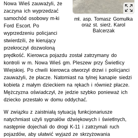
Nowa Wieś zauważyli, że
zaczyna ich wyprzedzać
samochód osobowy m-ki
mł. asp. Tomasz Gomułka
oraz st. sierż. Karol
Ford Escort. Po
Balcerzak
wyprzedzeniu policjanci
stwierdzili, że kierujący
przekroczył dozwoloną
prędkość. Kierowca pojazdu został zatrzymany do
kontroli w m. Nowa Wieś gm. Pleszew przy Świetlicy
Wiejskiej. Po chwili kierowca otworzył drzwi i policjanci
zauważyli, że płacze. Natomiast na tylnej kanapie siedzi
kobieta z małym dzieckiem na rękach i również płacze.
Mężczyzna oświadczył, że jedzie szybko ponieważ ich
dziecko przestało w domu oddychać.
W związku z zaistniałą sytuacją funkcjonariusze
natychmiast użyli sygnałów dźwiękowych i świetlnych,
następnie dojechali do drogi K-11 i zatrzymali ruch
pojazdów, aby ułatwić wyjazd ze skrzyżowania