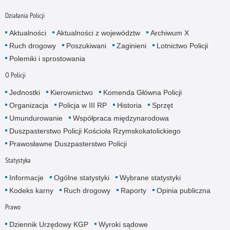
Działania Policji
Aktualności
Aktualności z województw
Archiwum X
Ruch drogowy
Poszukiwani
Zaginieni
Lotnictwo Policji
Polemiki i sprostowania
O Policji
Jednostki
Kierownictwo
Komenda Główna Policji
Organizacja
Policja w III RP
Historia
Sprzęt
Umundurowanie
Współpraca międzynarodowa
Duszpasterstwo Policji Kościoła Rzymskokatolickiego
Prawosławne Duszpasterstwo Policji
Statystyka
Informacje
Ogólne statystyki
Wybrane statystyki
Kodeks karny
Ruch drogowy
Raporty
Opinia publiczna
Prawo
Dziennik Urzędowy KGP
Wyroki sądowe