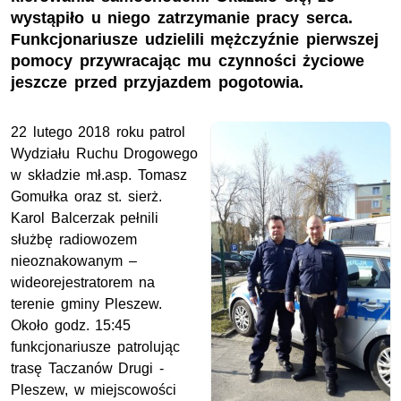
wystąpiło u niego zatrzymanie pracy serca.
Funkcjonariusze udzielili mężczyźnie pierwszej
pomocy przywracając mu czynności życiowe
jeszcze przed przyjazdem pogotowia.
22 lutego 2018 roku patrol
Wydziału Ruchu Drogowego
w składzie mł.asp. Tomasz
Gomułka oraz st. sierż.
Karol Balcerzak pełnili
służbę radiowozem
nieoznakowanym –
wideorejestratorem na
terenie gminy Pleszew.
Około godz. 15:45
funkcjonariusze patrolując
trasę Taczanów Drugi -
Pleszew, w miejscowości