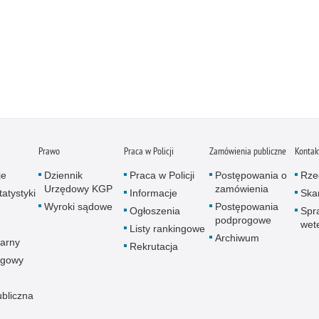
Prawo
Praca w Policji
Zamówienia publiczne
Kontak
je
Dziennik
Praca w Policji
Postępowania o
Rze
Urzędowy KGP
zamówienia
atystyki
Informacje
Skar
Wyroki sądowe
Postępowania
Ogłoszenia
Spr
podprogowe
wet
Listy rankingowe
Archiwum
arny
Rekrutacja
ogowy
ubliczna