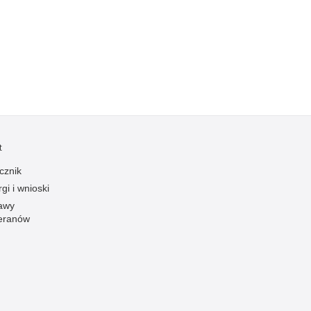
Kradzieże z włamaniem
Kultura
Logistyka, wyposażenie
Materiały wybuchowe
Nagrodzeni policjanci
Napady na banki
Napady na taksówkarzy
t
Napady na tiry
cznik
Nielegalny handel farmaceutykami
gi i wnioski
Nietrzeźwi kierujący
awy
eranów
Nietrzeźwi opiekunowie
Nietrzeźwi pracownicy
Niszczenie mienia
Nowoczesne technologie w pracy Policji
Odpowiedzialność majątkowa Policji