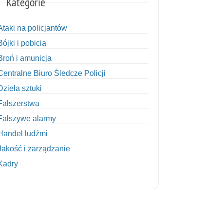
Kategorie
Ataki na policjantów
Bójki i pobicia
Broń i amunicja
Centralne Biuro Śledcze Policji
Dzieła sztuki
Fałszerstwa
Fałszywe alarmy
Handel ludźmi
Jakość i zarządzanie
Kadry
Kobiety w Policji
Korupcja
Kradzież