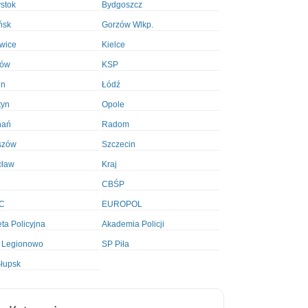
ystok
Bydgoszcz
ńsk
Gorzów Wlkp.
wice
Kielce
ków
KSP
in
Łódź
tyn
Opole
nań
Radom
szów
Szczecin
cław
Kraj
CBŚP
C
EUROPOL
ta Policyjna
Akademia Policji
 Legionowo
SP Piła
łupsk