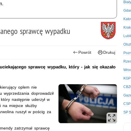
Biał
m.
Gda
Kato
Kra
pijanego sprawcę wypadku
Lubl
Olsz
Powrót
Drukuj
Poz
Rze
 uciekającego sprawcę wypadku, który - jak się okazało
Wro
KGP
kierujący oplem nie
CBZ
ru wyprzedzania doprowadził
Gaze
który następnie uderzył w
CSP
i na miejsce służby
wolina ruszył w pościg za
SP S
komendy zatrzymał sprawcę