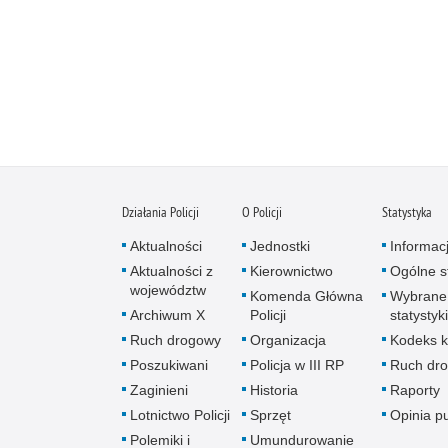
Działania Policji
O Policji
Statystyka
Aktualności
Jednostki
Informac
Aktualności z
Kierownictwo
Ogólne st
województw
Komenda Główna
Wybrane
Archiwum X
Policji
statystyki
Ruch drogowy
Organizacja
Kodeks k
Poszukiwani
Policja w III RP
Ruch dr
Zaginieni
Historia
Raporty
Lotnictwo Policji
Sprzęt
Opinia p
Polemiki i
Umundurowanie