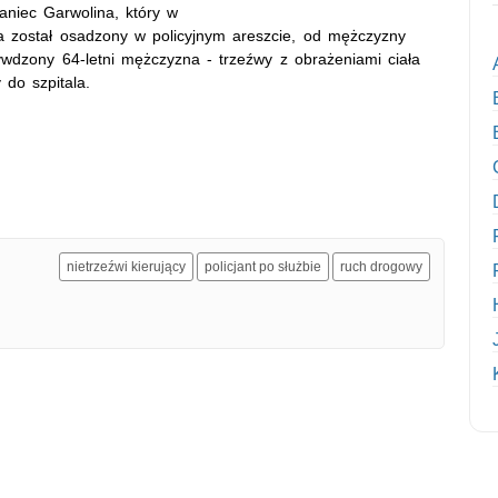
aniec Garwolina, który w
a został osadzony w policyjnym areszcie, od mężczyzny
wdzony 64-letni mężczyzna - trzeźwy z obrażeniami ciała
 do szpitala.
nietrzeźwi kierujący
policjant po służbie
ruch drogowy