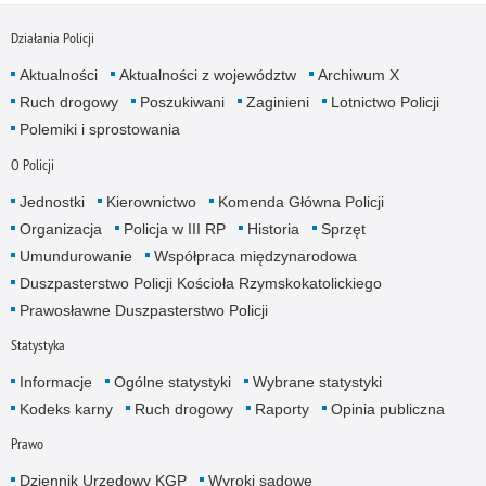
Działania Policji
Aktualności
Aktualności z województw
Archiwum X
Ruch drogowy
Poszukiwani
Zaginieni
Lotnictwo Policji
Polemiki i sprostowania
O Policji
Jednostki
Kierownictwo
Komenda Główna Policji
Organizacja
Policja w III RP
Historia
Sprzęt
Umundurowanie
Współpraca międzynarodowa
Duszpasterstwo Policji Kościoła Rzymskokatolickiego
Prawosławne Duszpasterstwo Policji
Statystyka
Informacje
Ogólne statystyki
Wybrane statystyki
Kodeks karny
Ruch drogowy
Raporty
Opinia publiczna
Prawo
Dziennik Urzędowy KGP
Wyroki sądowe