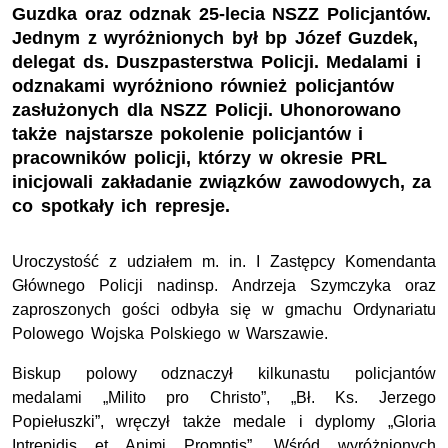
Guzdka oraz odznak 25-lecia NSZZ Policjantów.
Jednym z wyróżnionych był bp Józef Guzdek,
delegat ds. Duszpasterstwa Policji. Medalami i
odznakami wyróżniono również policjantów
zasłużonych dla NSZZ Policji. Uhonorowano
także najstarsze pokolenie policjantów i
pracowników policji, którzy w okresie PRL
inicjowali zakładanie związków zawodowych, za
co spotkały ich represje.
Uroczystość z udziałem m. in. I Zastępcy Komendanta
Głównego Policji nadinsp. Andrzeja Szymczyka oraz
zaproszonych gości odbyła się w gmachu Ordynariatu
Polowego Wojska Polskiego w Warszawie.
Biskup polowy odznaczył kilkunastu policjantów
medalami „Milito pro Christo”, „Bł. Ks. Jerzego
Popiełuszki”, wręczył także medale i dyplomy „Gloria
Intrepidis et Animi Promptis”. Wśród wyróżnionych