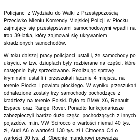
Policjanci z Wydziału do Walki z Przestępczością
Przeciwko Mieniu Komendy Miejskiej Policji w Płocku
zajmujący się przestępstwami samochodowymi wpadli na
trop 39-latka, który zajmował się ukrywaniem
skradzionych samochodów.
W toku dalszej pracy policjanci ustalili, że samochody po
ukryciu, w tzw. dziuplach były rozbierane na części, które
następnie były sprzedawane. Realizując sprawę
kryminalni ustalili i przeszukali łącznie 4 miejsca, na
terenie Płocka i powiatu płockiego. W wyniku przeszukań
odnalezione zostały trzy samochody pochodzące z
kradzieży na terenie Polski. Było to BMW X6, Renault
Espace oraz Range Rover. Ponadto funkcjonariusze
zabezpieczyli bardzo dużo części pochodzących z innych
pojazdów, m.in. VW Scirocco o wartości niemal 40 tys.
zł, Audi A6 o wartości 130 tys. zł i Citroena C4 o
wartości 90 tys. zł. Obecnie mundurowi prowadzą