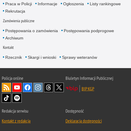
Praca w Policji
Informacje
Ogłoszenia
Listy rankingowe
Rekrutacja
Zamówienia publiczne
Postępowania o zamówienia
Postępowania podprogowe
Archiwum
Kontakt
Rzecznik
Skargi i wnioski
Sprawy weteranów
Policja
online
Biuletyn Informacji Publicznej
BIP KGP
Redakcja serwisu
Dostępność
Kontakt z redakcją
Deklaracja dostępności