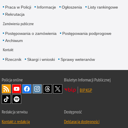
Praca w Policji
Informacje
Ogłoszenia
Listy rankingowe
Rekrutacja
Zamówienia publiczne
Postępowania o zamówienia
Postępowania podprogowe
Archiwum
Kontakt
Rzecznik
Skargi i wnioski
Sprawy weteranów
Policja
online
Biuletyn Informacji Publicznej
BIP KGP
Redakcja serwisu
Dostępność
Kontakt z redakcją
Deklaracja dostępności