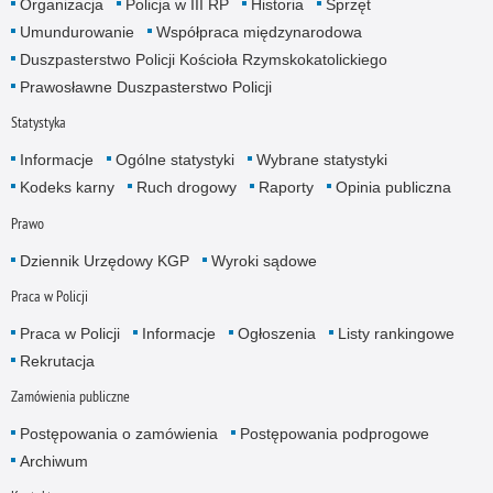
Organizacja
Policja w III RP
Historia
Sprzęt
Umundurowanie
Współpraca międzynarodowa
Duszpasterstwo Policji Kościoła Rzymskokatolickiego
Prawosławne Duszpasterstwo Policji
Statystyka
Informacje
Ogólne statystyki
Wybrane statystyki
Kodeks karny
Ruch drogowy
Raporty
Opinia publiczna
Prawo
Dziennik Urzędowy KGP
Wyroki sądowe
Praca w Policji
Praca w Policji
Informacje
Ogłoszenia
Listy rankingowe
Rekrutacja
Zamówienia publiczne
Postępowania o zamówienia
Postępowania podprogowe
Archiwum